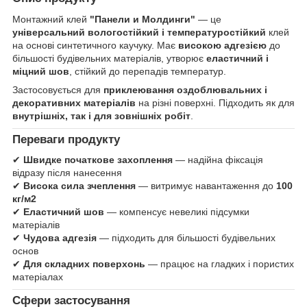
Монтажний клей
"Панели и Молдинги"
— це
універсальний вологостійкий і температуростійкий
клей
на основі синтетичного каучуку. Має
високою адгезією
до
більшості будівельних матеріалів, утворює
еластичний і
міцний шов
, стійкий до перепадів температур.
Застосовується для
приклеювання оздоблювальних і
декоративних матеріалів
на різні поверхні. Підходить як для
внутрішніх, так і для зовнішніх робіт
.
Переваги продукту
✔
Швидке початкове захоплення
— надійна фіксація
відразу після нанесення
✔
Висока сила зчеплення
— витримує навантаження до
100
кг/м2
✔
Еластичний шов
— компенсує невеликі підсумки
матеріалів
✔
Чудова адгезія
— підходить для більшості будівельних
основ
✔
Для складних поверхонь
— працює на гладких і пористих
матеріалах
Сфери застосування