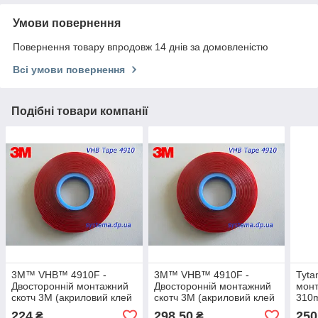
Умови повернення
Повернення товару впродовж 14 днів за домовленістю
Всі умови повернення
Подібні товари компанії
3M™ VHB™ 4910F -
3M™ VHB™ 4910F -
Tyta
Двосторонній монтажний
Двосторонній монтажний
монт
скотч 3M (акриловий клей
скотч 3M (акриловий клей
310
в стрічці) прозорий,
в стрічці) прозорий,
224
298,50
250
₴
₴