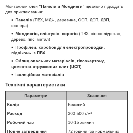
Монтажний клей
"Панели и Молдинги"
ідеально підходить
для приклеювання:
Панелів
(ПВХ, МДФ, деревина, ОСП, ДСП, ДВП,
фанера)
Молдингів, плінтусів, порогів
(ПВХ, пінополіуретан,
дерево, гіпс, метал)
Профілей, коробок для електропроводки,
підвіконь із ПВХ
Облицювальних матеріалів, гіпсокартону,
цементно-стружкових плит (ЦСП)
Ізоляційних матеріалів
Технічні характеристики
Параметри
Значення
Колір
Бежевий
Расход
300-500 г/м²
Робочий час
10-15 хвилин
Повне затвердіння
72 години (за нормальних