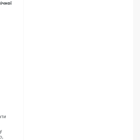
ічної
ати
у
о,