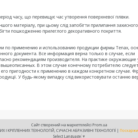
еріод часу, що перевищує час утворення поверхневої плівки.
ншого матеріалу, при цьому слід запобігти прилипання захисного
обігти пошкодженню прилеглого декоративного покриття.
и по применению и использованию продукции фирмы Tenax, ос
нного документа. Все информация верна только в случае, если
огласно рекомендациям производителя. На практике окружающие 
т вышеописанных. В этом случае конечному потребителю следуе
 его пригодности к применению в каждом конкретном случае. Фі
родукції. У будь-якому випадку слід використовувати останню ве
Сайт створений на маркетплейсі
Prom.ua
ТОВ АКС-ЮГ СИСТЕМА - ЛАБОРАТОРІЯ КЛЕЄВИХ І КРІПЛЕННИХ ТЕХНОЛОГІЙ, СУЧАСНІ АБРАЗИВНІ ТЕХНОЛОГІЇ |
Поскаржи
Select Language
▼