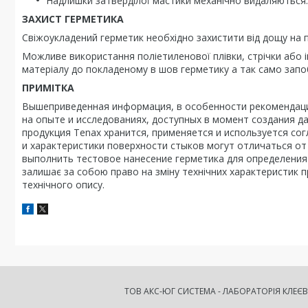
Надлишки затверділої мастики механічно видаляються.
ЗАХИСТ ГЕРМЕТИКА
Свіжоукладений герметик необхідно захистити від дощу на п
Можливе використання поліетиленової плівки, стрічки або і
матеріалу до покладеному в шов герметику а так само зап
ПРИМІТКА
Вышеприведенная информация, в особенности рекомендаци
на опыте и исследованиях, доступных в момент создания да
продукция Tenax хранится, применяется и используется с
и характеристики поверхности стыков могут отличаться о
выполнить тестовое нанесение герметика для определения
залишає за собою право на зміну технічних характеристик п
технічного опису.