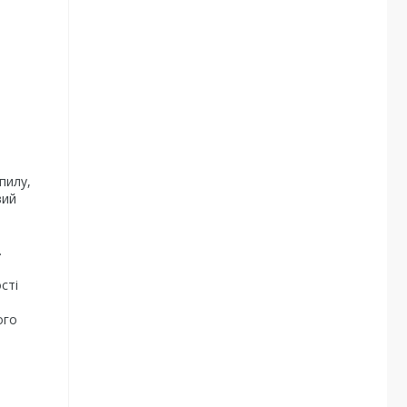
пилу,
вий
.
сті
ого