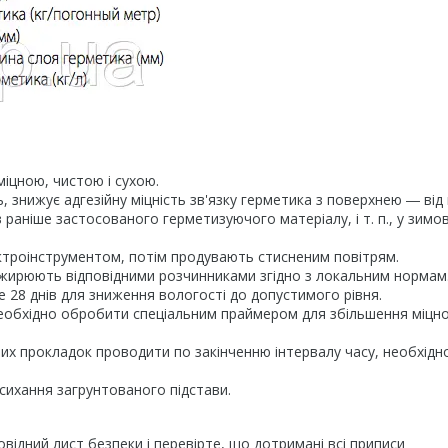
іцною, чистою і сухою.
, знижує адгезійну міцність зв'язку герметика з поверхнею ― від 
 раніше застосованого герметизуючого матеріалу, і т. п., у зимо
ктроінструментом, потім продувають стисненим повітрям.
ежирюють відповідними розчинниками згідно з локальним нормам
е 28 днів для зниження вологості до допустимого рівня.
обхідно обробити спеціальним праймером для збільшення міцно
х прокладок проводити по закінченню інтервалу часу, необхідн
сихання загрунтованого підстави.
відний лист безпеки і перевірте, що дотримані всі приписи