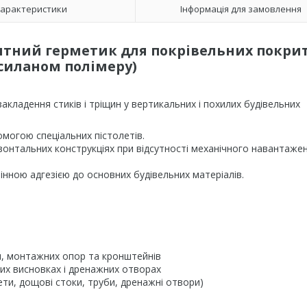
арактеристики
Інформація для замовлення
ний герметик для покрівельних покрит
 силаном полімеру)
кладення стиків і тріщин у вертикальних і похилих будівельних
могою спеціальних пістолетів.
зонтальних конструкціях при відсутності механічного навантажен
інною адгезією до основних будівельних матеріалів.
он, монтажних опор та кронштейнів
них висновках і дренажних отворах
ети, дощові стоки, труби, дренажні отвори)