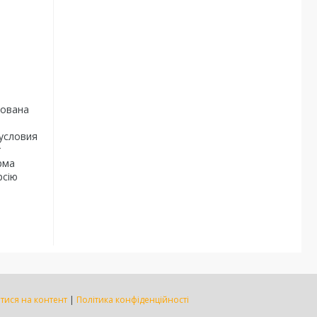
нована
условия
т
рма
рсію
тися на контент
|
Політика конфіденційності