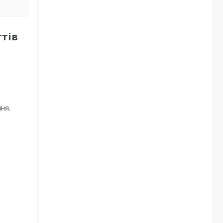
тів
ня.