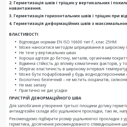
2. Герметизація швів і тріщин у вертикальних і похил
навантаження.
3. Герметизація горизонтальних швів і тріщин при ві
4. Герметизація деформаційних швів з максимально
ВЛАСТИВОСТІ
Відповідає нормам EN ISO 16600 тип F, клас 25HM
Може наноситися методом шприцювання в широкому і
Не тече у вертикальних швах
Хороша адгезія до бетону, металів, органічним покритт
Відмінна стійкість до впливу кліматичних факторів, у т
Зберігає еластичність в широкому інтервалі температу
Може бути пофарбований у будь воднодісперсіоннимі
Екологічно безпечний – не містить ізоціанатів, силіконі
Не має запаху
Практично не дає усадки
ПРИСТРІЙ ДЕФОРМАЦІЙНОГО ШВА
Для запобігання утворення третьої площини дотику гермети
антиадгезійні склади або ущільнюючі прокладки, такі як, на
Рекомендуємо підбирати розмір ущільнюючої прокладки з 
герметика, досягнення рекомендованого співвідношення шири