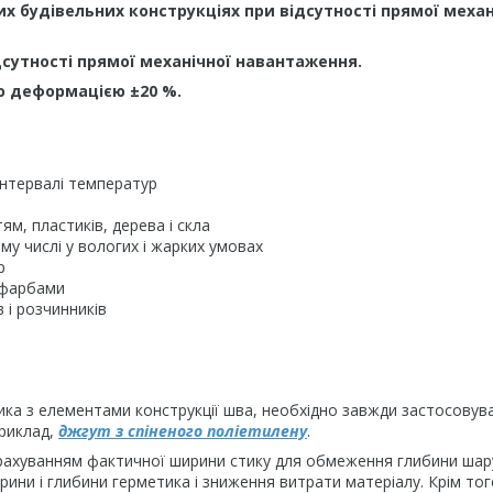
их будівельних конструкціях при відсутності прямої механ
дсутності прямої механічної навантаження.
ю деформацією ±20 %.
нтервалі температур
ям, пластиків, дерева і скла
ому числі у вологих і жарких умовах
р
 фарбами
в і розчинників
ка з елементами конструкції шва, необхідно завжди застосовув
приклад,
джгут з спіненого поліетилену
.
урахуванням фактичної ширини стику для обмеження глибини шар
ни і глибини герметика і зниження витрати матеріалу. Крім тог