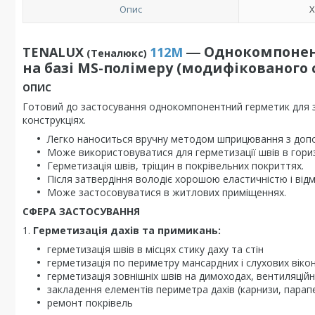
Опис
Х
― Однокомпонент
TENALUX
112М
(Теналюкс)
на базі MS-полімеру (модифікованого
ОПИС
Готовий до застосування однокомпонентний герметик для за
конструкціях.
Легко наноситься вручну методом шприцювання з допо
Може використовуватися для герметизації швів в гори
Герметизація швів, тріщин в покрівельних покриттях.
Після затвердіння володіє хорошою еластичністю і відм
Може застосовуватися в житлових приміщеннях.
СФЕРА ЗАСТОСУВАННЯ
1.
Герметизація дахів та примикань:
герметизація швів в місцях стику даху та стін
герметизація по периметру мансардних і слухових вік
герметизація зовнішніх швів на димоходах, вентиляцій
закладення елементів периметра дахів (карнизи, парап
ремонт покрівель