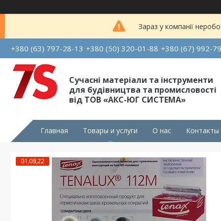
Зараз у компанії неробо
+380 (63) 797-28-13
+380 (50) 320-01-88
+380 (67) 992-7
Сучасні матеріали та інструменти
для будівництва та промисловості
від ТОВ «АКС-ЮГ СИСТЕМА»
Главная
Товары и услуги
О нас
Контакты
01,08,22