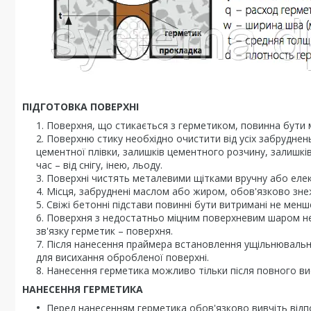
ПІДГОТОВКА ПОВЕРХНІ
Поверхня, що стикається з герметиком, повинна бути м
Поверхню стику необхідно очистити від усіх забруднень
цементної плівки, залишків цементного розчину, залишків
час – від снігу, інею, льоду.
Поверхні чистять металевими щітками вручну або еле
Місця, забруднені маслом або жиром, обов'язково зн
Свіжі бетонні підстави повинні бути витримані не менш
Поверхня з недостатньо міцним поверхневим шаром не
зв'язку герметик – поверхня.
Після нанесення праймера встановлення ущільнювальни
для висихання обробленої поверхні.
Нанесення герметика можливо тільки після повного ви
НАНЕСЕННЯ ГЕРМЕТИКА
Перед нанесенням герметика обов'язково вивчіть відпо