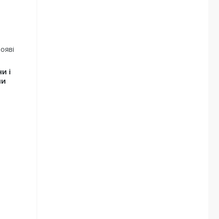
ояві
и і
ми