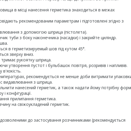
вища в місці нанесення герметика знаходиться в межах
повідають рекомендованим параметрам і підготовлені згідно з
влювання з допомогою шприца (пістолета).
чик туби з боку наконечника (насадки) і закрийте циліндр.
шва.
ься в герметизируемый шов під кутом 45°.
ься зверху вниз.
 тримає рукоятку шприца.
чи утворення пустот і бульбашок повітря, розривів і напливів.
 в'язкість.
 температурах, рекомендується не менше доби витримати упаковк
с видавлювання з шприца.
щільнити нанесений герметик, а також надати йому потрібну фор
 і конфігурації.
гання прилипання герметика.
чину на свіжоукладений герметик.
т дозволеними до застосування розчинниками (рекомендується