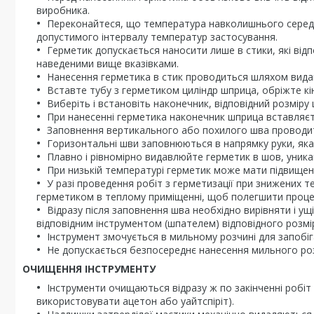
виробника.
Переконайтеся, що температура навколишнього середо
допустимого інтервалу температур застосування.
Герметик допускається наносити лише в стики, які від
наведеними вище вказівками.
Нанесення герметика в стик проводиться шляхом вида
Вставте тубу з герметиком циліндр шприца, обріжте кін
Виберіть і встановіть наконечник, відповідний розміру 
При нанесенні герметика наконечник шприца вставляєт
Заповнення вертикального або похилого шва проводит
Горизонтальні шви заповнюються в напрямку руки, яка
Плавно і рівномірно видавлюйте герметик в шов, уникаю
При низькій температурі герметик може мати підвищену
У разі проведення робіт з герметизації при знижених
герметиком в теплому приміщенні, щоб полегшити проце
Відразу після заповнення шва необхідно вирівняти і у
відповідним інструментом (шпателем) відповідного розміру
Інструмент змочується в мильному розчині для запобі
Не допускається безпосереднє нанесення мильного роз
ОЧИЩЕННЯ ІНСТРУМЕНТУ
Інструменти очищаються відразу ж по закінченні робі
використовувати ацетон або уайтспіріт).