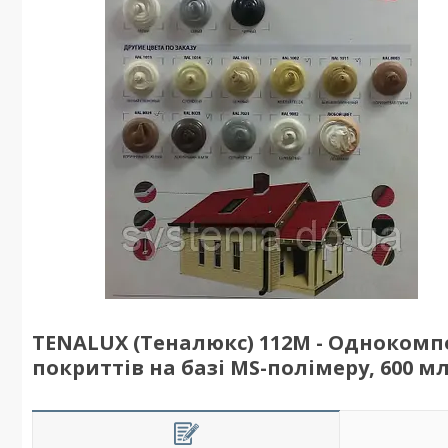
TENALUX (Теналюкс) 112М - Одноком
покриттів на базі MS-полімеру, 600 мл,