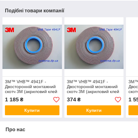
Подібні товари компанії
3M™ VHB™ 4941F -
3M™ VHB™ 4941F -
3M™
Двосторонній монтажний
Двосторонній монтажний
Двос
скотч 3M (акриловий клей
скотч 3M (акриловий клей
скот
в стрічці), 19,0х1,1 мм,
в стрічці), 6,0х1,1 мм,
в ст
1 185
374
1 5
₴
₴
рулон 3 м
рулон 3 м
руло
Купити
Купити
Про нас