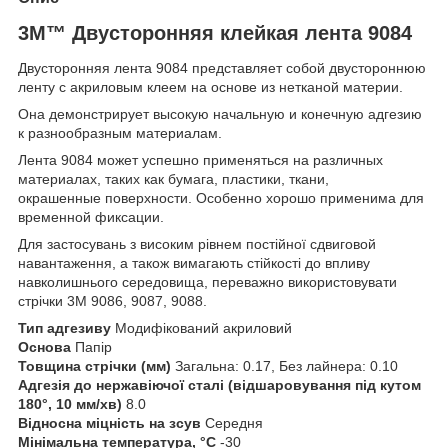
3M™ Двусторонняя клейкая лента 9084
Двусторонняя лента 9084 представляет собой двустороннюю
ленту с акриловым клеем на основе из нетканой материи.
Она демонстрирует высокую начальную и конечную адгезию
к разнообразным материалам.
Лента 9084 может успешно применяться на различных
материалах, таких как бумага, пластики, ткани,
окрашенные поверхности. Особенно хорошо применима для
временной фиксации.
Для застосувань з високим рівнем постійної сдвиговой
навантаження, а також вимагають стійкості до впливу
навколишнього середовища, переважно використовувати
стрічки 3М 9086, 9087, 9088.
Тип адгезиву
Модифікований акриловий
Основа
Папір
Товщина стрічки (мм)
Загальна: 0.17, Без лайнера: 0.10
Адгезія до нержавіючої сталі (відшаровування під кутом
180°, 10 мм/хв)
8.0
Відносна міцність на зсув
Середня
Мінімальна температура, °C
-30