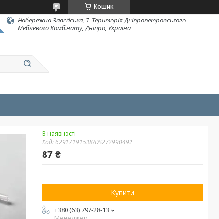
Кошик
Набережна Заводська, 7. Територія Дніпропетровського
Меблевого Комбінату, Дніпро, Україна
В наявності
Код:
62917191538/DS272990492
87 ₴
Купити
+380 (63) 797-28-13
Менеджер