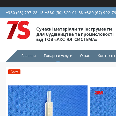
+380 (63) 797-28-13
+380 (50) 320-01-88
+380 (67) 992-7
Сучасні матеріали та інструменти
для будівництва та промисловості
від ТОВ «АКС-ЮГ СИСТЕМА»
Главная
Товары и услуги
О нас
Контакты
New