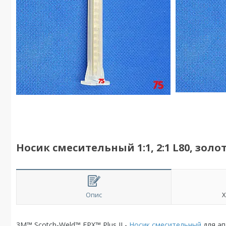
Носик смесительный 1:1, 2:1 L80, золот
Опис
Х
3M™ Scotch-Weld™ EPX™ Plus II -
Носик смесительный
для ап