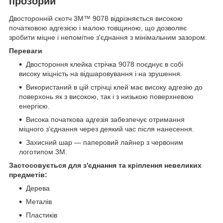
прозорий
Двосторонній скотч 3M™ 9078 відрізняється високою
початковою адгезією і малою товщиною, що дозволяє
зробити міцне і непомітне з'єднання з мінімальним зазором.
Переваги
Двостороння клейка стрічка 9078 поєднує в собі
високу міцність на відшаровування і на зрушення.
Використаний в цій стрічці клей має високу адгезію до
поверхонь як з високою, так і з низькою поверхневою
енергією.
Висока початкова адгезія забезпечує отримання
міцного з'єднання через деякий час після нанесення.
Захисний шар ― паперовий лайнер з червоним
логотипом 3M.
Застосовується для з'єднання та кріплення невеликих
предметів:
Дерева
Металів
Пластиків