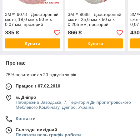
3M™ 9078 - Двосторонній
3M™ 9088 - Двосторонній
3M™ 
скотч, 19,0 мм х 50 м х
скотч, 25,0 мм х 50 м х
скот
0,07 мм, прозорий
0,205 мм, прозорий
0,07
335
866
430
₴
₴
Купити
Купити
Про нас
75% позитивних з 20 відгуків за рік
Працює з 07.02.2010
м. Дніпро
Набережна Заводська, 7. Територія Дніпропетровського
Меблевого Комбінату, Дніпро, Україна
Контакти
Сьогодні вихідний
Показати весь графік роботи