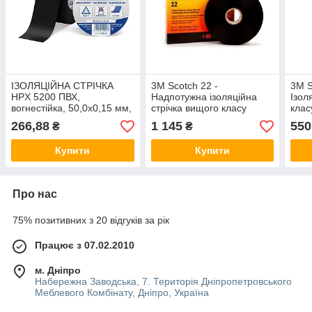
ІЗОЛЯЦІЙНА СТРІЧКА
3M Scotch 22 -
3M S
HPX 5200 ПВХ,
Надпотужна ізоляційна
Ізол
вогнестійка, 50,0х0,15 мм,
стрічка вищого класу
клас
рулон 33 м, чорний
38,0х0,25 мм, рулон 33 м
20м,
266,88
1 145
550
₴
₴
Купити
Купити
Про нас
75% позитивних з 20 відгуків за рік
Працює з 07.02.2010
м. Дніпро
Набережна Заводська, 7. Територія Дніпропетровського
Меблевого Комбінату, Дніпро, Україна