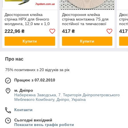
Двостороння клейка
Двостороння клейка
Двос
стрічка HPX для бічного
стрічка монтажна 7S для
стрі
молдинга, 12,0 мм х 1,0
постійної та тимчасової
пост
мм, рулон 10 м, чорний
фіксації, 12 x 3,0 мм,
фікс
222,96
417
417
₴
₴
рулон 25 м, білий
руло
Купити
Купити
Про нас
75% позитивних з 20 відгуків за рік
Працює з 07.02.2010
м. Дніпро
Набережна Заводська, 7. Територія Дніпропетровського
Меблевого Комбінату, Дніпро, Україна
Контакти
Сьогодні вихідний
Показати весь графік роботи