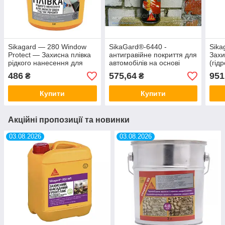
Sikagard — 280 Window
SikaGard®-6440 -
Sika
Protect — Захисна плівка
антигравійне покриття для
Захи
рідкого нанесення для
автомобілів на основі
(гід
ремонту, 1 л.
каучуку, чорний, 1 л
фаса
486
575,64
951
₴
₴
Купити
Купити
Акційні пропозиції та новинки
03.08.2026
03.08.2026