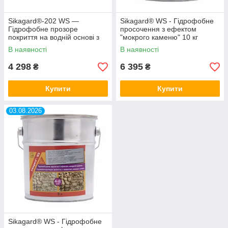
Sikagard®-202 WS —
Sikagard® WS - Гідрофобне
Гідрофобне прозоре
просочення з ефектом
покриття на водній основі з
"мокрого каменю" 10 кг
ефектом "мокрого каменю"
В наявності
В наявності
10 л
4 298
6 395
₴
₴
Купити
Купити
03.08.2026
Sikagard® WS - Гідрофобне