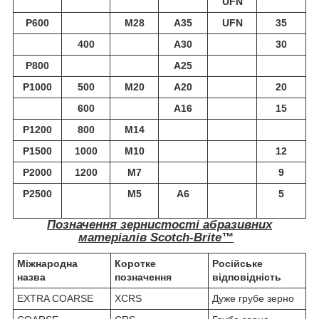
UFN
P600
М28
A35
UFN
35
400
A30
30
P800
A25
P1000
500
М20
A20
20
600
A16
15
P1200
800
М14
P1500
1000
М10
12
P2000
1200
М7
9
P2500
М5
A6
5
Позначення зернистості абразивних
матеріалів Scotch-Brite™
Міжнародна
Коротке
Російське
назва
позначення
відповідність
EXTRA COARSE
XCRS
Дуже грубе зерно