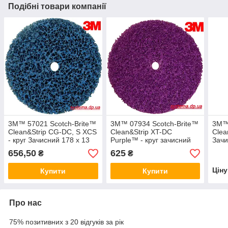
Подібні товари компанії
3М™ 57021 Scotch-Brite™
3М™ 07934 Scotch-Brite™
3М™ 
Clean&Strip CG-DC, S XCS
Clean&Strip XT-DC
Clea
- круг Зачисний 178 x 13
Purple™ - круг зачисний
Зачи
мм
150 x 13 мм
XCRS
656,50
625
₴
₴
Цін
Купити
Купити
Про нас
75% позитивних з 20 відгуків за рік