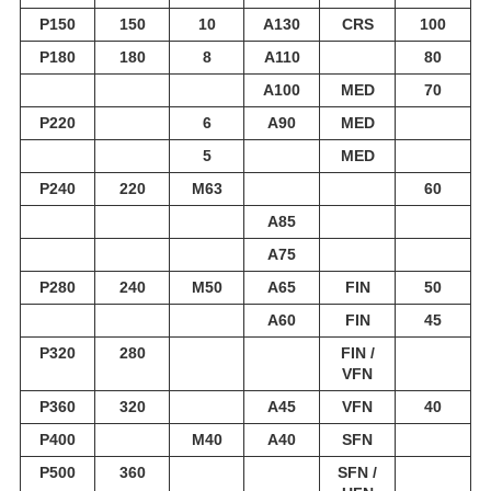
P150
150
10
A130
CRS
100
P180
180
8
A110
80
A100
MED
70
P220
6
A90
MED
5
MED
P240
220
М63
60
A85
A75
P280
240
М50
A65
FIN
50
A60
FIN
45
P320
280
FIN /
VFN
P360
320
A45
VFN
40
P400
М40
A40
SFN
P500
360
SFN /