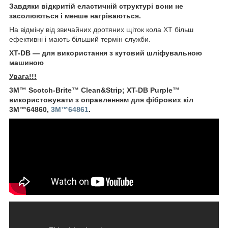
Завдяки відкритій еластичній структурі вони не
засолюються і менше нагріваються.
На відміну від звичайних дротяних щіток кола XT більш
ефективні і мають більший термін служби.
XT-DB ― для використання з кутовий шліфувальною
машиною
Увага!!!
3М™ Scotch-Brite™ Clean&Strip; XT-DB Purple™
використовувати з оправленням для фібрових кіл
3М™
64860,
3М™
64861
.