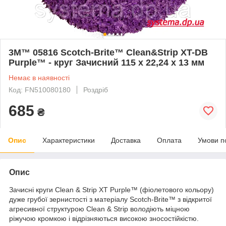
3М™ 05816 Scotch-Brite™ Clean&Strip XT-DB
Purple™ - круг Зачисний 115 x 22,24 х 13 мм
Немає в наявності
Код: FN510080180
Роздріб
685
₴
Опис
Характеристики
Доставка
Оплата
Умови п
Опис
Зачисні круги Clean & Strip XT Purple™ (фіолетового кольору)
дуже грубої зернистості з матеріалу Scotch-Brite™ з відкритої
агресивної структурою Clean & Strip володіють міцною
ріжучою кромкою і відрізняються високою зносостійкістю.