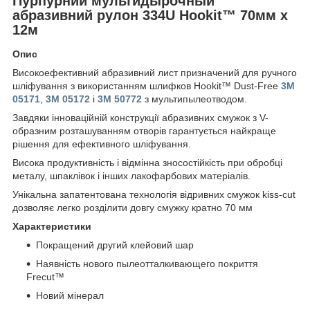
Пурпурний мультидырочный
абразивний рулон 334U Hookit™ 70мм х
12м
Опис
Високоефективний абразивний лист призначений для ручного
шліфування з використанням шлифков Hookit™ Dust-Free
3M
05171
,
3M 05172
і
3M 50772
з мультипылеотводом.
Завдяки інноваційній конструкції абразивних смужок з V-
образним розташуванням отворів гарантується найкраще
рішення для ефективного шліфування.
Висока продуктивність і відмінна зносостійкість при обробці
металу, шпаклівок і інших лакофарбових матеріалів.
Унікальна запатентована технологія відривних смужок kiss-cut
дозволяє легко розділити довгу смужку кратно 70 мм
Характеристики
Покращений другий клейовий шар
Наявність нового пылеотталкивающего покриття
Frecut™
Новий мінерал