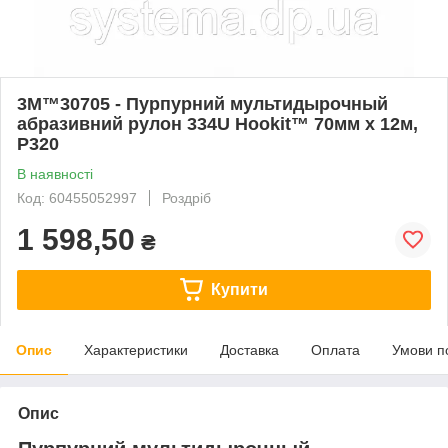
3М™30705 - Пурпурний мультидырочный
абразивний рулон 334U Hookit™ 70мм х 12м,
Р320
В наявності
Код: 60455052997
Роздріб
1 598,50
₴
Купити
Опис
Характеристики
Доставка
Оплата
Умови п
Опис