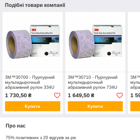
Подібні товари компанії
3М™30700 - Пурпурний
3М™30710 - Пурпурний
3М™
мультидырочный
мультидырочный
мул
абразивний рулон 334U
абразивний рулон 734U
абра
Hookit™ 70мм х 12м, Р800
Hookit™ 70мм х 12м, Р150
Hook
1 730,50
1 649,50
1 5
₴
₴
Купити
Купити
Про нас
75% позитивних з 20 відгуків за рік