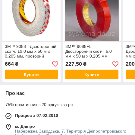
3M™ 9088 - Двосторонній
3M™ 9088FL -
3M™
скотч, 19,0 мм х 50 м х
Двосторонній скотч, 6,0
Двос
0,205 мм, прозорий
мм х 50 м х 0,205 мм
мм х
664
227,50
200
₴
₴
Купити
Купити
Про нас
75% позитивних з 20 відгуків за рік
Працює з 07.02.2010
м. Дніпро
Набережна Заводська, 7. Територія Дніпропетровського