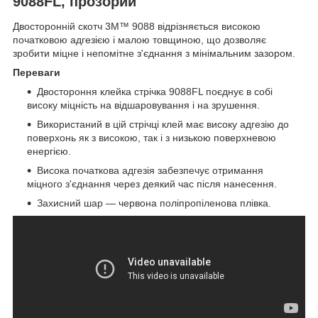
9088FL, прозорий
Двосторонній скотч 3M™ 9088 відрізняється високою
початковою адгезією і малою товщиною, що дозволяє
зробити міцне і непомітне з'єднання з мінімальним зазором.
Переваги
Двостороння клейка стрічка 9088FL поєднує в собі
високу міцність на відшаровування і на зрушення.
Використаний в цій стрічці клей має високу адгезію до
поверхонь як з високою, так і з низькою поверхневою
енергією.
Висока початкова адгезія забезпечує отримання
міцного з'єднання через деякий час після нанесення.
Захисний шар ― червона поліпропіленова плівка.