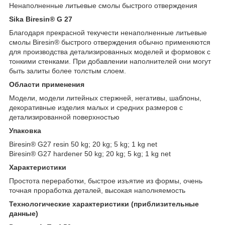
Ненаполненные литьевые смолы быстрого отверждения
Sika Biresin® G 27
Благодаря прекрасной текучести ненаполненные литьевые
смолы Biresin® быстрого отверждения обычно применяются
для производства детализированных моделей и формовок с
тонкими стенками. При добавлении наполнителей они могут
быть залиты более толстым слоем.
Области применения
Модели, модели литейных стержней, негативы, шаблоны,
декоративные изделия малых и средних размеров с
детализированной поверхностью
Упаковка
Biresin® G27 resin 50 kg; 20 kg; 5 kg; 1 kg net
Biresin® G27 hardener 50 kg; 20 kg; 5 kg; 1 kg net
Характеристики
Простота переработки, быстрое изъятие из формы, очень
точная проработка деталей, высокая наполняемость
Технологические характеристики (приблизительные
данные)