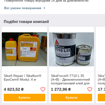
Повернення товару впродовж 14 днів за домовленістю
Всі умови повернення
Подібні товари компанії
Sika® Repair / Sikafloor®
SikaForce®-7710 L 35
Sika
EpoCem® Modul, 4 кг
(A+B) - Двокомпонентний
(A+B
поліуретановий клей для
полі
складання сендвіч-
для 
4 823,52
1 272,96
17 
₴
₴
панелей, 1,2 кг
сірий
Купити
Купити