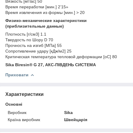
Вязкость [мПас] 50
Время переработки [мин.] 2’15»
Время извлечения из формы [мин.] > 20
Физико-механические характеристики
(приблизительные данные)
Плотность [г/см3] 1.1
Твердость по Шору D 70
Прочность на изгиб [МПа] 55
Сопротивление удару [кДж/м2] 25
Критическая температура тепловой деформации [оС] 80
Sika Biresin® G 27, АКС-ПІВДЕНЬ СИСТЕМА
Приховати
Характеристики
Основні
Виробник
Sika
Країна виробник
Швейцарія