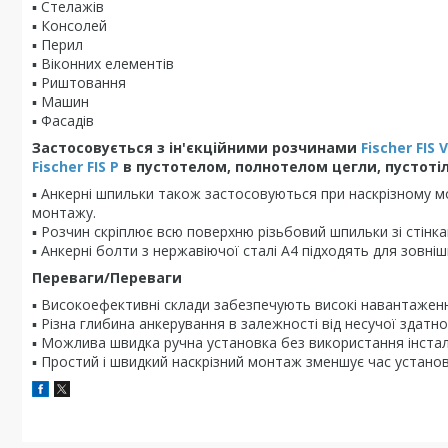
▪ Стелажів
▪ Консолей
▪ Перил
▪ Віконних елементів
▪ Риштовання
▪ Машин
▪ Фасадів
Застосовується з ін'єкційними розчинами
Fischer FIS V
Fischer FIS P
в пустотелом, полнотелом цегли, пустотіл
▪ Анкерні шпильки також застосовуються при наскрізному м
монтажу.
▪ Розчин скріплює всю поверхню різьбовий шпильки зі стінк
▪ Анкерні болти з нержавіючої сталі A4 підходять для зовні
Переваги/Переваги
▪ Високоефективні склади забезпечують високі навантаженн
▪ Різна глибина анкерування в залежності від несучої здатн
▪ Можлива швидка ручна установка без використання інстал
▪ Простий і швидкий наскрізний монтаж зменшує час установ