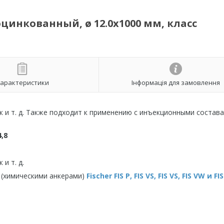
цинкованный, ø 12.0х1000 мм, класс
арактеристики
Інформація для замовлення
к и т. д. Также подходит к применению с инъекционными состава
,8
и т. д.
 (химическими анкерами)
Fischer FIS P, FIS VS, FIS VS, FIS VW и FI