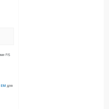
ми FIS
S EM
для