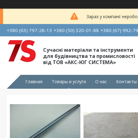
Зараз у компанії неробо
+380 (63) 797-28-13
+380 (50) 320-01-88
+380 (67) 992-7
Сучасні матеріали та інструменти
для будівництва та промисловості
від ТОВ «АКС-ЮГ СИСТЕМА»
Главная
Товары и услуги
О нас
Контакты