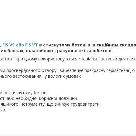
, FIS VS або FIS VT
в стиснутому бетоні з ін'єкційним склад
их блоках, шлакоблоке, ракушняке і газобетоні.
онтажі, при цьому використовуються спеціальні вставки для наск
ами просвердленого отвору і забезпечує прекрасну герметизацію
шнього застосування і у вологих умовах.
я в стиснутому бетоні.
ості або необхідної корисної довжини.
яційного інструменту, що знижує трудовитрати.
ки.