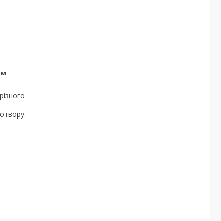
ом
різного
 отвору.