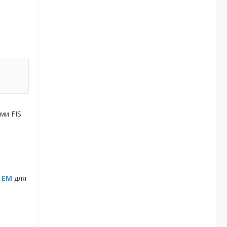
ми FIS
S EM
для