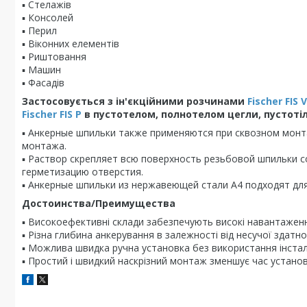
▪ Стелажів
▪ Консолей
▪ Перил
▪ Віконних елементів
▪ Риштовання
▪ Машин
▪ Фасадів
Застосовується з ін'єкційними розчинами
Fischer FIS V
Fischer FIS P
в пустотелом, полнотелом цегли, пустотіл
▪ Анкерные шпильки также применяются при сквозном монт
монтажа.
▪ Раствор скрепляет всю поверхность резьбовой шпильки 
герметизацию отверстия.
▪ Анкерные шпильки из нержавеющей стали A4 подходят дл
Достоинства/Преимущества
▪ Високоефективні склади забезпечують високі навантаженн
▪ Різна глибина анкерування в залежності від несучої здатн
▪ Можлива швидка ручна установка без використання інстал
▪ Простий і швидкий наскрізний монтаж зменшує час установ