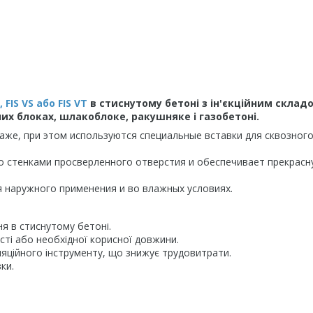
, FIS VS або FIS VT
в стиснутому бетоні з ін'єкційним склад
их блоках, шлакоблоке, ракушняке і газобетоні.
аже, при этом используются специальные вставки для сквозног
со стенками просверленного отверстия и обеспечивает прекрасн
я наружного применения и во влажных условиях.
я в стиснутому бетоні.
ості або необхідної корисної довжини.
яційного інструменту, що знижує трудовитрати.
ки.