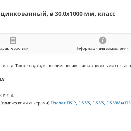
цинкованный, ø 30.0х1000 мм, класс
арактеристики
Інформація для замовлення
к и т. д. Также подходит к применению с инъекционными состава
,8
и т. д.
 (химическими анкерами)
Fischer FIS P, FIS VS, FIS VS, FIS VW и FI