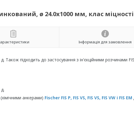
кований, ø 24.0х1000 мм, клас міцності 
арактеристики
Інформація для замовлення
 д. Також підходить до застосування з ін'єкційними розчинами FIS
 д.
 (хімічними анкерами)
Fischer FIS P, FIS VS, FIS VS, FIS VW і FIS EM