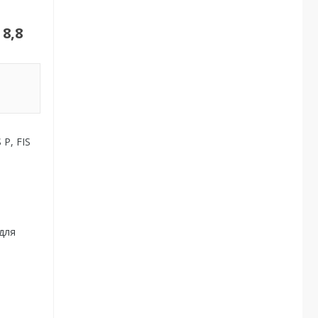
8,8
 P, FIS
для