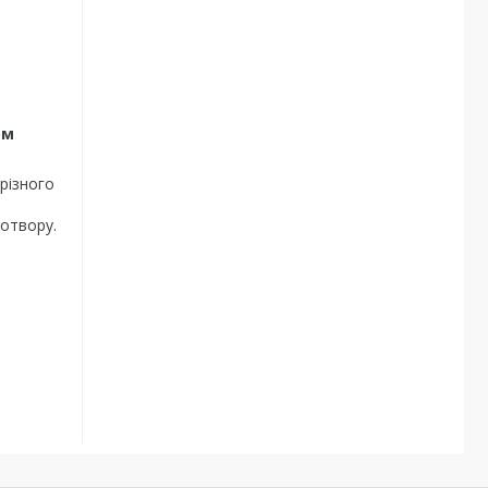
ом
різного
 отвору.