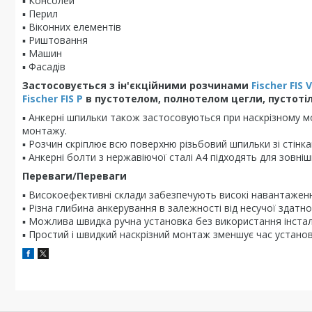
▪ Консолей
▪ Перил
▪ Віконних елементів
▪ Риштовання
▪ Машин
▪ Фасадів
Застосовується з ін'єкційними розчинами
Fischer FIS V
Fischer FIS P
в пустотелом, полнотелом цегли, пустотіл
▪ Анкерні шпильки також застосовуються при наскрізному м
монтажу.
▪ Розчин скріплює всю поверхню різьбовий шпильки зі стінк
▪ Анкерні болти з нержавіючої сталі A4 підходять для зовні
Переваги/Переваги
▪ Високоефективні склади забезпечують високі навантаженн
▪ Різна глибина анкерування в залежності від несучої здатн
▪ Можлива швидка ручна установка без використання інстал
▪ Простий і швидкий наскрізний монтаж зменшує час установ