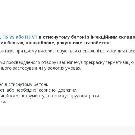
, FIS VS або FIS VT
в стиснутому бетоні з ін'єкційним склад
их блоках, шлакоблоке, ракушняке і газобетоні.
онтажі, при цьому використовуються спеціальні вставки для наск
ами просвердленого отвору і забезпечує прекрасну герметизацію
шнього застосування і у вологих умовах.
я в стиснутому бетоні.
ості або необхідної корисної довжини.
яційного інструменту, що знижує трудовитрати.
ки.