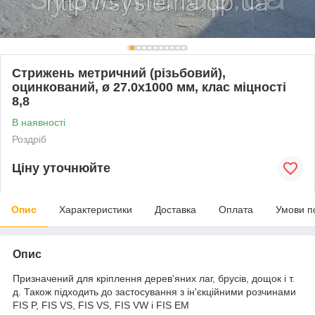
Стрижень метричний (різьбовий),
оцинкований, ø 27.0х1000 мм, клас міцності
8,8
В наявності
Роздріб
Ціну уточнюйте
Опис
Характеристики
Доставка
Оплата
Умови п
Опис
Призначений для кріплення дерев'яних лаг, брусів, дощок і т.
д. Також підходить до застосування з ін'єкційними розчинами
FIS P, FIS VS, FIS VS, FIS VW і FIS EM