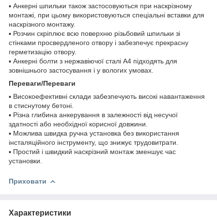
▪ Анкерні шпильки також застосовуються при наскрізному
монтажі, при цьому використовуються спеціальні вставки для
наскрізного монтажу.
▪ Розчин скріплює всю поверхню різьбовий шпильки зі
стінками просвердленого отвору і забезпечує прекрасну
герметизацію отвору.
▪ Анкерні болти з нержавіючої сталі A4 підходять для
зовнішнього застосування і у вологих умовах.
Переваги/Переваги
▪ Високоефективні склади забезпечують високі навантаження
в стиснутому бетоні.
▪ Різна глибина анкерування в залежності від несучої
здатності або необхідної корисної довжини.
▪ Можлива швидка ручна установка без використання
інсталяційного інструменту, що знижує трудовитрати.
▪ Простий і швидкий наскрізний монтаж зменшує час
установки.
Приховати
Характеристики