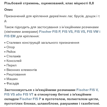
Різьбовий стрижень, оцинкований, клас міцності 8,8
Опис
Призначений для кріплення дерев'яних лаг, брусів, дощок і т.
д.
Також підходить для застосування з ін'єкційними розчинами
(хімічними анкерами)
Fischer FIS P, FIS VS, FIS VS, FIS VW і
FIS EM
для кріплення:
▪ Сталевих конструкцій загального призначення
▪ Опор
▪ Рейок
▪ Стелажів
▪ Консолей
▪ Перил
▪ Віконних елементів
▪ Риштовання
▪ Машин
▪ Фасадів
Застосовується з ін'єкційними розчинами
Fischer FIS V,
FIS VS або FIS VT
в стиснутому бетоні з ін'єкційним
складом
Fischer FIS P
в пустотелом, полнотелом цегли,
пустотілих блоках, шлакоблоке, ракушняке і газобетоні.