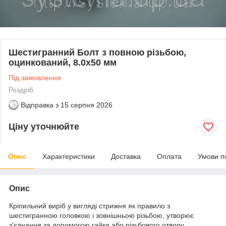
Шестигранний Болт з повною різьбою,
оцинкований, 8.0х50 мм
Під замовлення
Роздріб
Відправка з
15 серпня 2026
Ціну уточнюйте
Опис
Характеристики
Доставка
Оплата
Умови п
Опис
Кріпильний виріб у вигляді стрижня як правило з
шестигранною головкою і зовнішньою різьбою, утворює
з'єднання за допомогою гайки або різьбового отвору