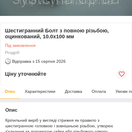
Шестигранний Болт з повною різьбою,
оцинкований, 10.0х100 мм
Під замовлення
Роздріб
Відправка з
15 серпня 2026
Ціну уточнюйте
Опис
Характеристики
Доставка
Оплата
Умови п
Опис
Кріпильний виріб у вигляді стрижня як правило з
шестигранною головкою і зовнішньою різьбою, утворює
з'єднання за допомогою гайки або різьбового отвору