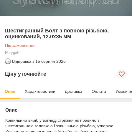
Шестигранний Болт з повною різьбою,
оцинкований, 12.0х35 мм
Під замовлення
Роздріб
Відправка з
15 серпня 2026
Ціну уточнюйте
Опис
Характеристики
Доставка
Оплата
Умови п
Опис
Кріпильний виріб у вигляді стрижня як правило з
шестигранною головкою і зовнішньою різьбою, утворює
з'єднання за допомогою гайки або різьбового отвору