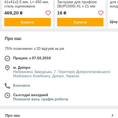
41x41x2,5 мм, L= 450 мм,
Заглушки для профілю
для 
сталь оцинкована
(BUP1000) 41 x 21 мм
конд
WALRAVEN
Stru
469,20
16
₴
₴
Цін
Купити
Купити
Про нас
75% позитивних з 20 відгуків за рік
Працює з 07.02.2010
м. Дніпро
Набережна Заводська, 7. Територія Дніпропетровського
Меблевого Комбінату, Дніпро, Україна
Контакти
Сьогодні вихідний
Показати весь графік роботи
Про нас