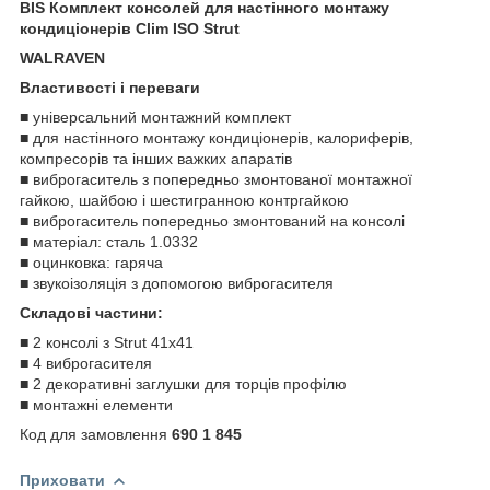
BIS Комплект консолей для настінного монтажу
кондиціонерів Clim ISO Strut
WALRAVEN
Властивості і переваги
■ універсальний монтажний комплект
■ для настінного монтажу кондиціонерів, калориферів,
компресорів та інших важких апаратів
■ виброгаситель з попередньо змонтованої монтажної
гайкою, шайбою і шестигранною контргайкою
■ виброгаситель попередньо змонтований на консолі
■ матеріал: сталь 1.0332
■ оцинковка: гаряча
■ звукоізоляція з допомогою виброгасителя
Складові частини:
■ 2 консолі з Strut 41x41
■ 4 виброгасителя
■ 2 декоративні заглушки для торців профілю
■ монтажні елементи
Код для замовлення
690 1 845
Приховати