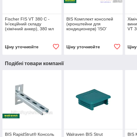
Fischer FIS VT 380 C -
BIS Комплект консолей
Хімі
Ін'єкційний складу
(кронштейни для
вини
(хімічний анкер), 380 мл
кондиционерв) 'ISO'
VT 3
30х30х2 мм, 300 мм
Ціну уточнюйте
Ціну уточнюйте
Цін
Подібні товари компанії
BIS RapidStrut® Консоль
Walraven BIS Strut
BIS 