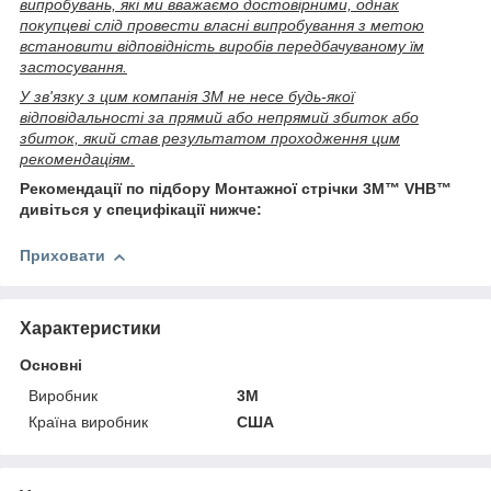
випробувань, які ми вважаємо достовірними, однак
покупцеві слід провести власні випробування з метою
встановити відповідність виробів передбачуваному їм
застосування.
У зв'язку з цим компанія 3М не несе будь-якої
відповідальності за прямий або непрямий збиток або
збиток, який став результатом проходження цим
рекомендаціям.
Рекомендації по підбору Монтажної стрічки 3M™ VHB™
дивіться у специфікації нижче:
Приховати
Характеристики
Основні
Виробник
3М
Країна виробник
США