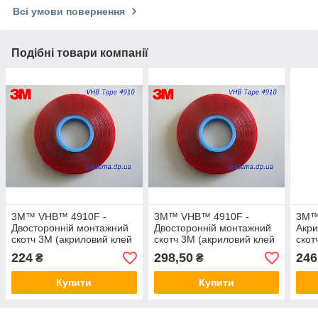
Всі умови повернення
Подібні товари компанії
3M™ VHB™ 4910F -
3M™ VHB™ 4910F -
3M™
Двосторонній монтажний
Двосторонній монтажний
Акри
скотч 3M (акриловий клей
скотч 3M (акриловий клей
скот
в стрічці) прозорий,
в стрічці) прозорий,
проз
224
298,50
246
₴
₴
9,0х1,0 мм, рулон 3 м
12,0х1,0 мм, рулон 3 м
руло
Купити
Купити