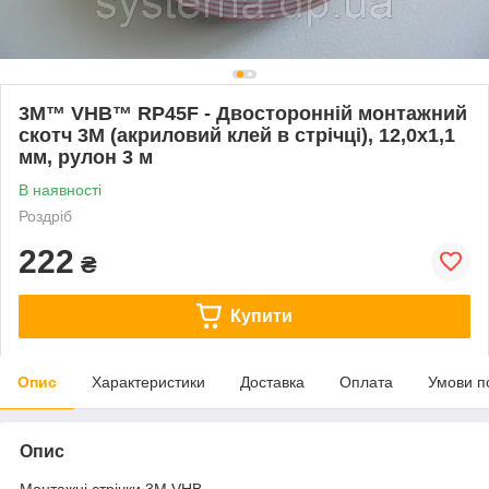
3M™ VHB™ RP45F - Двосторонній монтажний
скотч 3M (акриловий клей в стрічці), 12,0х1,1
мм, рулон 3 м
В наявності
Роздріб
222
₴
Купити
Опис
Характеристики
Доставка
Оплата
Умови п
Опис
Монтажні стрічки 3M VHB