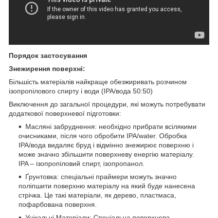
Порядок застосування
Знежирення поверхні:
Більшість матеріалів найкраще обезжиривать розчином
ізопропілового спирту і води (IPA/вода 50:50)
Виключення до загальної процедури, які можуть потребувати
додаткової поверхневої підготовки:
Масляні забруднення: необхідно прибрати всілякими
очисниками, після чого обробити IPA/water. Обробка
IPA/вода видаляє бруд і відмінно знежирює поверхню і
може значно збільшити поверхневу енергію матеріалу.
IPA – ізопропіловий спирт, ізопропанол.
Ґрунтовка: спеціальні праймери можуть значно
поліпшити поверхню матеріалу на який буде нанесена
стрічка. Це такі матеріали, як дерево, пластмаса,
пофарбована поверхня.
Унікальні Матеріали: Спеціальна поверхнева