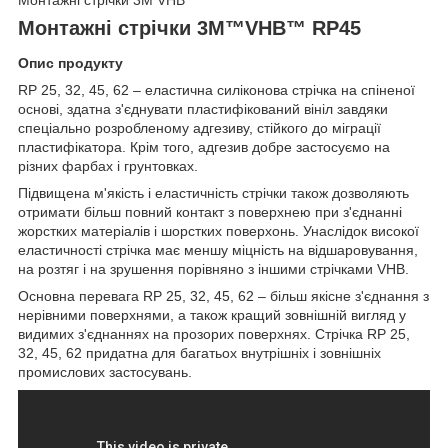
Монтажні стрічки 3M™VHB™ RP45
Опис продукту
RP 25, 32, 45, 62 – еластична силіконова стрічка на спіненої
основі, здатна з'єднувати пластифікований вініл завдяки
спеціально розробленому адгезиву, стійкого до міграції
пластифікатора. Крім того, адгезив добре застосуємо на
різних фарбах і грунтовках.
Підвищена м'якість і еластичність стрічки також дозволяють
отримати більш повний контакт з поверхнею при з'єднанні
жорстких матеріалів і шорстких поверхонь. Унаслідок високої
еластичності стрічка має меншу міцність на відшаровування,
на розтяг і на зрушення порівняно з іншими стрічками VHB.
Основна перевага RP 25, 32, 45, 62 – більш якісне з'єднання з
нерівними поверхнями, а також кращий зовнішній вигляд у
видимих з'єднаннях на прозорих поверхнях. Стрічка RP 25,
32, 45, 62 придатна для багатьох внутрішніх і зовнішніх
промислових застосувань.