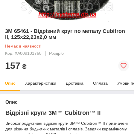
3M 65461 - Відрізний круг по металу Cubitron
II, 125х22,23х2,0 мм
Немає в наявності
Код: XA009101768
Роздріб
157
₴
Опис
Характеристики
Доставка
Оплата
Умови п
Опис
Відрізні круги 3M™ Cubitron™ II
Високопродуктивні відрізні круги 3М™ Cubitron™ II призначені
для різання будь-яких металів і сплавів. Завдяки керамічному