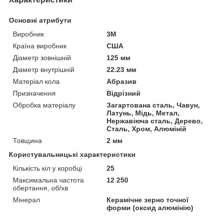
Основні атрибути
Виробник
3М
Країна виробник
США
Діаметр зовнішній
125 мм
Діаметр внутрішній
22.23 мм
Матеріал кола
Абразив
Призначення
Відрізний
Обробка матеріалу
Загартована сталь, Чавун,
Латунь, Мідь, Метал,
Нержавіюча сталь, Дерево,
Сталь, Хром, Алюміній
Товщина
2 мм
Користувальницькі характеристики
Кількість кіл у коробці
25
Максимальна частота
12 250
обертання, об/хв
Мінерал
Керамічне зерно точної
форми (оксид алюмінію)