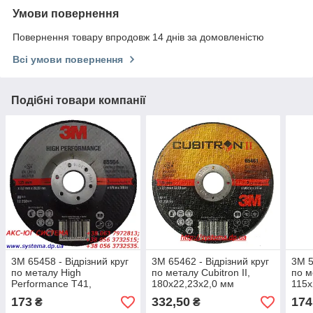
Умови повернення
Повернення товару впродовж 14 днів за домовленістю
Всі умови повернення
Подібні товари компанії
3M 65458 - Відрізний круг
3M 65462 - Відрізний круг
3M 5
по металу High
по металу Cubitron II,
по м
Performance T41,
180х22,23х2,0 мм
115х
180х22,23х1,6 мм
173
332,50
174
₴
₴