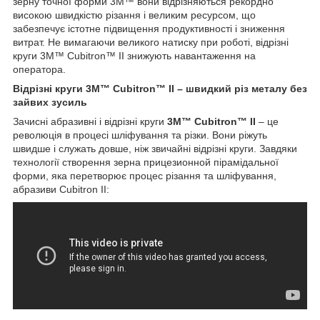
зерну точної форми 3M™ вони відрізняються рекордно
високою швидкістю різання і великим ресурсом, що
забезпечує істотне підвищення продуктивності і зниження
витрат. Не вимагаючи великого натиску при роботі, відрізні
круги 3М™ Cubitron™ II знижують навантаження на
оператора.
Відрізні круги 3M™ Cubitron™ II – швидкий різ металу без
зайвих зусиль
Зачисні абразивні і відрізні круги
3M™ Cubitron™ II
– це
революція в процесі шліфування та різки. Вони ріжуть
швидше і служать довше, ніж звичайні відрізні круги. Завдяки
технології створення зерна прицезионной пірамідальної
форми, яка перетворює процес різання та шліфування,
абразиви Cubitron II: