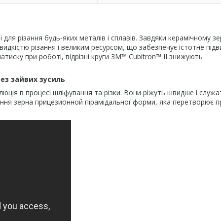
і для різання будь-яких металів і сплавів. Завдяки керамічному з
дкістю різання і великим ресурсом, що забезпечує істотне під
тиску при роботі, відрізні круги 3М™ Cubitron™ II знижують
без зайвих зусиль
люція в процесі шліфування та різки. Вони ріжуть швидше і служа
орення зерна прицезионной пірамідальної форми, яка перетворює 