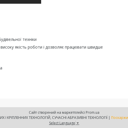
удівельної техніки
ш високу якість роботи і дозволяє працювати швидше
ра
Сайт створений на маркетплейсі
Prom.ua
ТОВ АКС-ЮГ СИСТЕМА - ЛАБОРАТОРІЯ КЛЕЄВИХ І КРІПЛЕННИХ ТЕХНОЛОГІЙ, СУЧАСНІ АБРАЗИВНІ ТЕХНОЛОГІЇ |
Поскаржи
Select Language
▼