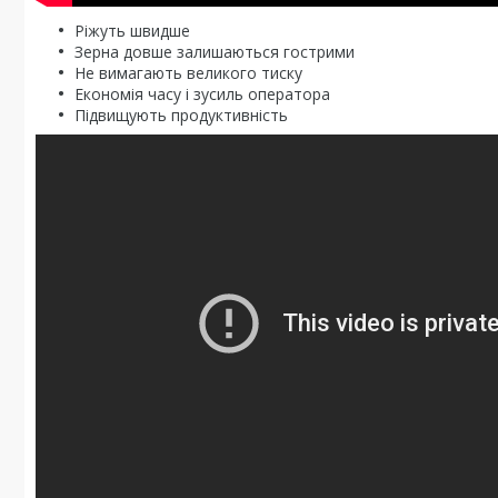
Ріжуть швидше
Зерна довше залишаються гострими
Не вимагають великого тиску
Економія часу і зусиль оператора
Підвищують продуктивність