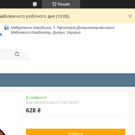
Кошик
найближчого робочого дня (10.08).
Набережна Заводська, 7. Територія Дніпропетровського
Меблевого Комбінату, Дніпро, Україна
В наявності
Код:
XA009101867/7100136991
628 ₴
Купити