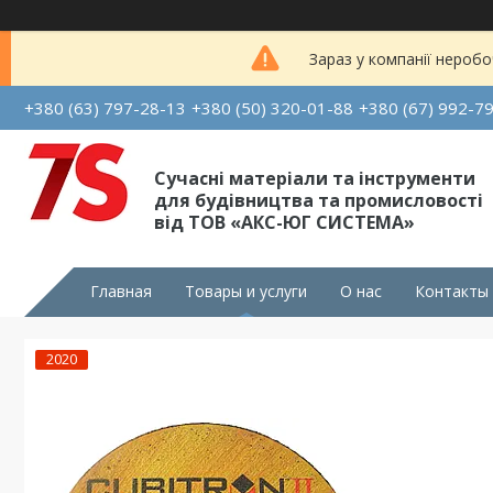
Зараз у компанії неробо
+380 (63) 797-28-13
+380 (50) 320-01-88
+380 (67) 992-7
Сучасні матеріали та інструменти
для будівництва та промисловості
від ТОВ «АКС-ЮГ СИСТЕМА»
Главная
Товары и услуги
О нас
Контакты
2020