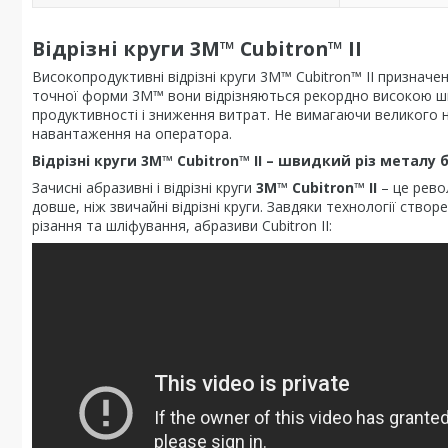
Відрізні круги 3M™ Cubitron™ II
Високопродуктивні відрізні круги 3М™ Cubitron™ II призначен
точної форми 3M™ вони відрізняються рекордно високою шви
продуктивності і зниження витрат. Не вимагаючи великого на
навантаження на оператора.
Відрізні круги 3M™ Cubitron™ II – швидкий різ металу 
Зачисні абразивні і відрізні круги
3M™ Cubitron™ II
– це рево
довше, ніж звичайні відрізні круги. Завдяки технології ств
різання та шліфування, абразиви Cubitron II: