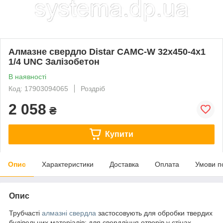
Алмазне свердло Distar САМС-W 32x450-4x1
1/4 UNC Залізобетон
В наявності
Код: 17903094065
Роздріб
2 058
₴
Купити
Опис
Характеристики
Доставка
Оплата
Умови п
Опис
Трубчасті
алмазні свердла
застосовують для обробки твердих
будівельних матеріалів: для свердління отворів у стінах