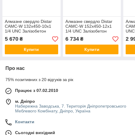
Алмазне свердло Distar
Алмазне свердло Distar
Алма
САМС-W 132x450-10x1
САМС-W 152x450-12x1
САМ
1/4 UNC Залізобетон
1/4 UNC Залізобетон
UNC 
5 670
6 734
2 9
₴
₴
Купити
Купити
Про нас
75% позитивних з 20 відгуків за рік
Працює з 07.02.2010
м. Дніпро
Набережна Заводська, 7. Територія Дніпропетровського
Меблевого Комбінату, Дніпро, Україна
Контакти
Сьогодні вихідний