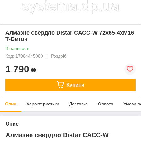
Алмазне свердло Distar САСС-W 72x65-4хМ16
Т-Бетон
В наявності
Код: 17984445080
Роздріб
1 790
₴
Купити
Опис
Характеристики
Доставка
Оплата
Умови п
Опис
Алмазне свердло Distar САСС-W