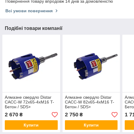
Повернення товару впродовж 14 днів за домовленістю
Всі умови повернення
Подібні товари компанії
Алмазне свердло Distar
Алмазне свердло Distar
Алма
САСС-W 72x65-4хМ16 T-
САСС-W 82x65-4хМ16 T-
САС
Бетон / SDS+
Бетон / SDS+
Бет
2 670
2 750
1 7
₴
₴
Купити
Купити