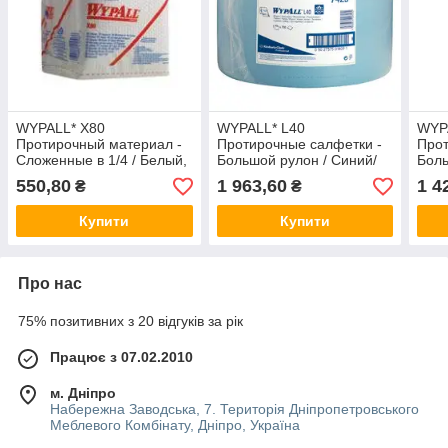
WYPALL* X80
WYPALL* L40
WYP
Протирочный материал -
Протирочные салфетки -
Прот
Сложенные в 1/4 / Белый,
Большой рулон / Синий/
Боль
50 листов, 30,5х32,0 см
Голубой, 750 листов,
Голу
550,80
1 963,60
1 4
₴
₴
23,5х38,0 см
33,0
Купити
Купити
Про нас
75% позитивних з 20 відгуків за рік
Працює з 07.02.2010
м. Дніпро
Набережна Заводська, 7. Територія Дніпропетровського
Меблевого Комбінату, Дніпро, Україна