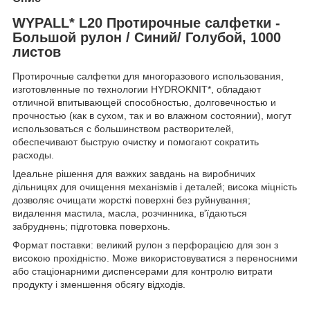
WYPALL* L20 Протирочные салфетки -
Большой рулон / Синий/ Голубой, 1000
листов
Протирочные салфетки для многоразового использования,
изготовленные по технологии HYDROKNIT*, обладают
отличной впитывающей способностью, долговечностью и
прочностью (как в сухом, так и во влажном состоянии), могут
использоваться с большинством растворителей,
обеспечивают быструю очистку и помогают сократить
расходы.
Ідеальне рішення для важких завдань на виробничих
дільницях для очищення механізмів і деталей; висока міцність
дозволяє очищати жорсткі поверхні без руйнування;
видалення мастила, масла, розчинника, в'їдаються
забруднень; підготовка поверхонь.
Формат поставки: великий рулон з перфорацією для зон з
високою прохідністю. Може використовуватися з переносними
або стаціонарними диспенсерами для контролю витрати
продукту і зменшення обсягу відходів.