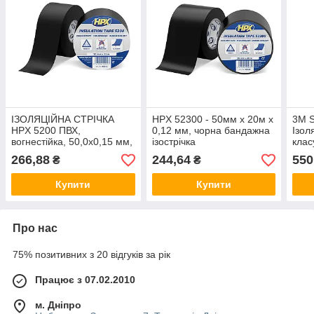
ІЗОЛЯЦІЙНА СТРІЧКА
HPX 52300 - 50мм x 20м х
3M S
HPX 5200 ПВХ,
0,12 мм, чорна бандажна
Ізол
вогнестійка, 50,0х0,15 мм,
ізострічка
клас
рулон 33 м, чорний
20м,
266,88
244,64
550
₴
₴
Купити
Купити
Про нас
75% позитивних з 20 відгуків за рік
Працює з 07.02.2010
м. Дніпро