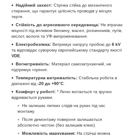
Надійний захист:
Стрічка стійка до механічного
стирання, що гарантує цілісність проводів у місцях
тертя.
Стійкість до агресивного середовища:
Не втрачає
міцності під впливом бензину, масел, розчинників, лугів,
кислот, вологи та УФ-випромінювання.
Електробезпека:
Витримує напругу пробою до
6 kV
та відповідає суворому європейському стандарту якості
VDE
.
Вогнетривкість:
Матеріал самозатухаючий, не
підтримує горіння.
Температурна витривалість:
Стабільна робота в
діапазоні від
-20 до +90°C
.
Комфорт у роботі:
* Легко мотається та зручно
відривається руками.
Не залишає липких слідів на руках під час
монтажу.
Після демонтажу поверхня залишається
абсолютно чистою (без залишків клею).
Можливість маркування:
На стрічці можна