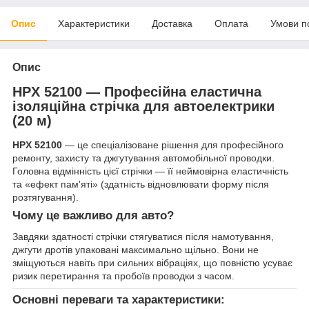
Опис
Характеристики
Доставка
Оплата
Умови п
Опис
HPX 52100 — Професійна еластична
ізоляційна стрічка для автоелектрики
(20 м)
HPX 52100
— це спеціалізоване рішення для професійного
ремонту, захисту та джгутування автомобільної проводки.
Головна відмінність цієї стрічки — її неймовірна еластичність
та «ефект пам'яті» (здатність відновлювати форму після
розтягування).
Чому це важливо для авто?
Завдяки здатності стрічки стягуватися після намотування,
джгути дротів упаковані максимально щільно. Вони не
зміщуються навіть при сильних вібраціях, що повністю усуває
ризик перетирання та пробоїв проводки з часом.
Основні переваги та характеристики: