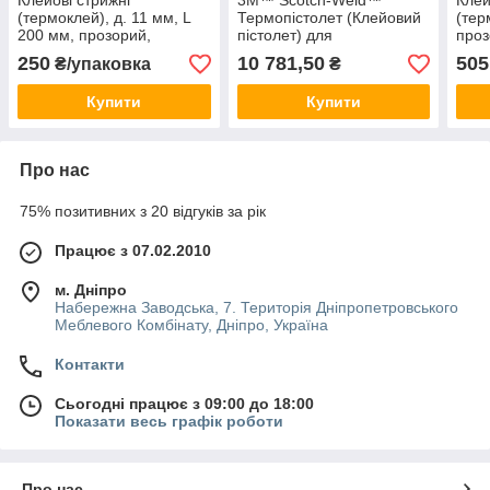
Клейові стрижні
3M™ Scotch-Weld™
Клей
(термоклей), д. 11 мм, L
Термопістолет (Клейовий
(тер
200 мм, прозорий,
пістолет) для
проз
упаковка 12 шт
термоплавких клеїв
250
10 781,50
505
₴/упаковка
₴
Купити
Купити
Про нас
75% позитивних з 20 відгуків за рік
Працює з 07.02.2010
м. Дніпро
Набережна Заводська, 7. Територія Дніпропетровського
Меблевого Комбінату, Дніпро, Україна
Контакти
Сьогодні працює з 09:00 до 18:00
Показати весь графік роботи
Про нас