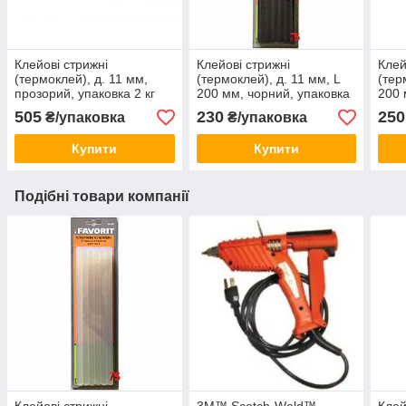
Клейові стрижні
Клейові стрижні
Клей
(термоклей), д. 11 мм,
(термоклей), д. 11 мм, L
(тер
прозорий, упаковка 2 кг
200 мм, чорний, упаковка
200 
12 шт
упак
505
230
250
₴/упаковка
₴/упаковка
Купити
Купити
Подібні товари компанії