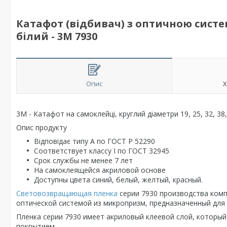
Катафот (відбивач) з оптичною систе
білий - 3M 7930
Опис
Х
3М - Катафот на самоклейці, круглий діаметри 19, 25, 32, 38, 
Опис продукту
Відповідає типу А по ГОСТ Р 52290
Соответствует классу I по ГОСТ 32945
Срок службы не менее 7 лет
На самоклеящейся акриловой основе
Доступны цвета синий, белый, желтый, красный.
Световозвращающая пленка
серии 7930 производства ком
оптической системой из микропризм, предназначенный для
Пленка серии 7930 имеет акриловый клеевой слой, котор
покрытием.