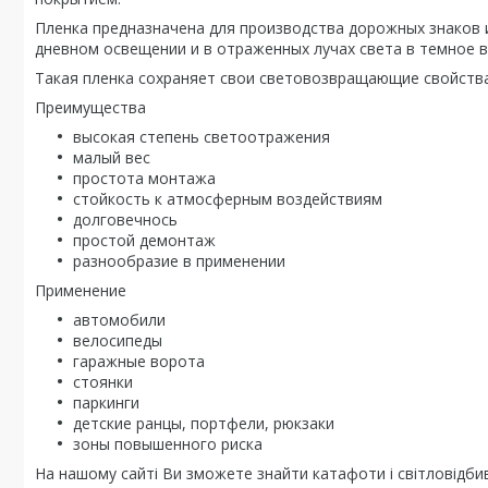
Пленка предназначена для производства дорожных знаков 
дневном освещении и в отраженных лучах света в темное в
Такая пленка сохраняет свои световозвращающие свойства
Преимущества
высокая степень светоотражения
малый вес
простота монтажа
стойкость к атмосферным воздействиям
долговечнось
простой демонтаж
разнообразие в применении
Применение
автомобили
велосипеды
гаражные ворота
стоянки
паркинги
детские ранцы, портфели, рюкзаки
зоны повышенного риска
На нашому сайті Ви зможете знайти катафоти і світловідбива