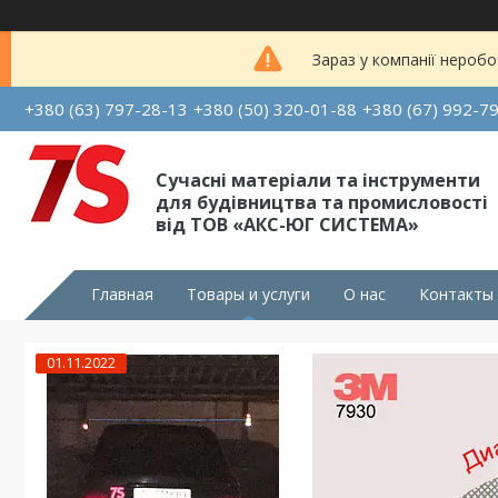
Зараз у компанії неробо
+380 (63) 797-28-13
+380 (50) 320-01-88
+380 (67) 992-7
Сучасні матеріали та інструменти
для будівництва та промисловості
від ТОВ «АКС-ЮГ СИСТЕМА»
Главная
Товары и услуги
О нас
Контакты
01.11.2022