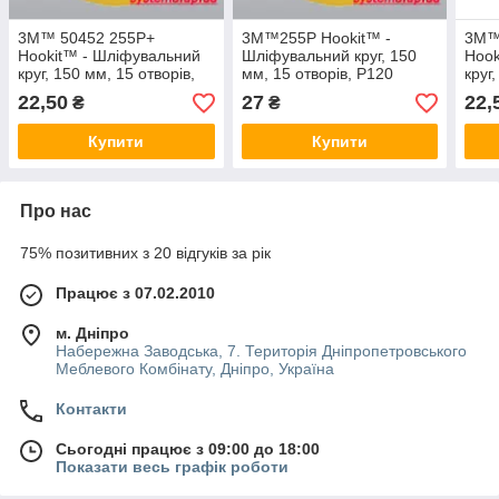
3М™ 50452 255P+
3М™255P Hookit™ -
3М™
Hookit™ - Шліфувальний
Шліфувальний круг, 150
Hook
круг, 150 мм, 15 отворів,
мм, 15 отворів, P120
круг
P360
P12
22,50
27
22,
₴
₴
Купити
Купити
Про нас
75% позитивних з 20 відгуків за рік
Працює з 07.02.2010
м. Дніпро
Набережна Заводська, 7. Територія Дніпропетровського
Меблевого Комбінату, Дніпро, Україна
Контакти
Сьогодні працює з 09:00 до 18:00
Показати весь графік роботи