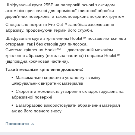
Шліфувальні круги 255P на паперовій основі з оксидом
алюмінію призначені для проміжної і чистової обробки
дерев'яних поверхонь, а також поверхонь покритих грунтом.
Спеціальне покриття Fre-Сut™ запобігає засолювання
абразиву, продовжуючи термін його служби.
Шліфувальні круги з кріпленням Hookit™ поставляються як з
отворами, так і без отворів для пилососа.
Система кріплення Hookit™ — двосторонній механізм
кріплення абразиву (петельна частина) і оправки Hookit™
(відповідна крючковая частина).
Такий механізм кріплення дозволяє:
Максимально спростити установку і заміну
шліфувальних витратних матеріалів
Скоротити можливість утворення складок і зрушень на
абразивної поверхні
Багаторазово використовувати абразивний матеріал
аж до його повного зносу
Приховати