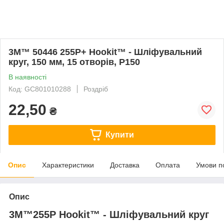
3М™ 50446 255P+ Hookit™ - Шліфувальний
круг, 150 мм, 15 отворів, P150
В наявності
Код: GC801010288
Роздріб
22,50
₴
Купити
Опис
Характеристики
Доставка
Оплата
Умови п
Опис
3М™255P Hookit™ - Шліфувальний круг