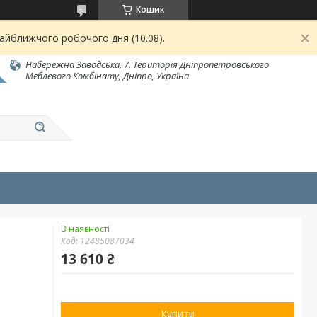
Кошик
найближчого робочого дня (10.08).
Набережна Заводська, 7. Територія Дніпропетровського
Меблевого Комбінату, Дніпро, Україна
В наявності
Код:
12485087034
13 610 ₴
Купити