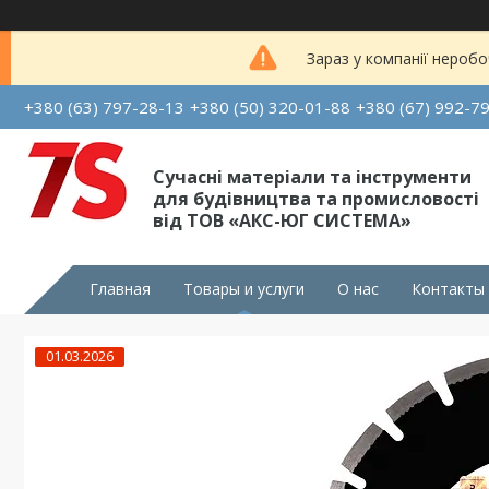
Зараз у компанії неробо
+380 (63) 797-28-13
+380 (50) 320-01-88
+380 (67) 992-7
Сучасні матеріали та інструменти
для будівництва та промисловості
від ТОВ «АКС-ЮГ СИСТЕМА»
Главная
Товары и услуги
О нас
Контакты
01.03.2026