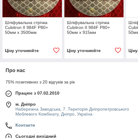
Шліфувальна стрічка
Шліфувальна стрічка
Шліф
Cubitron II 984F P80+
Cubitron II 984F P80+
Cubi
50мм х 3500мм
50мм х 915мм
50м
Ціну уточнюйте
Ціну уточнюйте
Цін
Про нас
75% позитивних з 20 відгуків за рік
Працює з 07.02.2010
м. Дніпро
Набережна Заводська, 7. Територія Дніпропетровського
Меблевого Комбінату, Дніпро, Україна
Контакти
Сьогодні вихідний