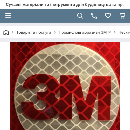
Сучасні матеріали та інструменти для будівництва та пр
Товари та послуги
Промислові абразиви 3M™
Нескі