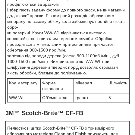
профілюються за зразком
і зберігають задану форму до повного зносу, не вимагаючи
додаткової правки. Рівномірний розподіл абразивного
мінералу по всьому об'єму кола забезпечує постійне якість
обро-
ки поверхні. Круги WW-WL відрізняються високою
зносостійкістю і тривалим терміном служби. Обробка
проводиться з мінімальним притисненням при частоті
обертання 900-1500 про./мін.
залежно від породи дерева.(сосна 900-1100об./мін., дуб
1300-1500 про./мін.). Використання кіл WW-WL при
шліфуванні деревини твердих порід дозволяє отримати
якість обробки, близьке до поліруванню.
Код матеріалу
Форма
Мінерал
Щільність
виконання
WW-WL
Об'ємні кола
гранат
5
3M™ Scotch-Brite™ CF-FB
Пелюсткові щітки Scotch-Brite™ CF-FB з тривимірного
абразивного матеріалу Clean and Finish призначені для