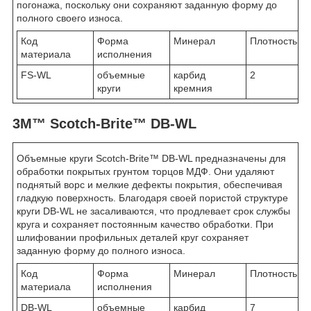
погонажа, поскольку они сохраняют заданную форму до
полного своего износа.
Код
Форма
Минерал
Плотность
материала
исполнения
FS-WL
объемные
карбид
2
круги
кремния
3M™ Scotch-Brite™ DB-WL
Объемные круги Scotch-Brite™ DB-WL предназначены для
обработки покрытых грунтом торцов МДФ. Они удаляют
поднятый ворс и мелкие дефекты покрытия, обеспечивая
гладкую поверхность. Благодаря своей пористой структуре
круги DB-WL не засаливаются, что продлевает срок службы
круга и сохраняет постоянным качество обработки. При
шлифовании профильных деталей круг сохраняет
заданную форму до полного износа.
Код
Форма
Минерал
Плотность
материала
исполнения
DB-WL
объемные
карбид
7