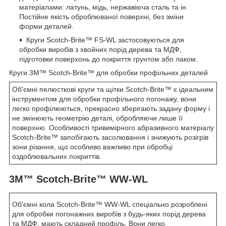
матеріалами: латунь, мідь, нержавіюча сталь та ін
Постійне якість оброблюваної поверхні, без зміни
форми деталей.
Круги Scotch-Brite™ FS-WL застосовуються для
обробки виробів з хвойних порід дерева та МДФ,
підготовки поверхонь до покриття грунтом або лаком.
Круги 3M™ Scotch-Brite™ для обробки профільних деталей
Об'ємні пелюсткові круги та щітки Scotch-Brite™ є ідеальним
інструментом для обробки профільного погонажу, вони
легко профілюються, прекрасно зберігають задану форму і
не змінюють геометрію деталі, обробляючи лише її
поверхню. Особливості тривимірного абразивного матеріалу
Scotch-Brite™ запобігають засолювання і знижують розігрів
зони різання, що особливо важливо при обробці
оздоблювальних покриттів.
3M™ Scotch-Brite™ WW-WL
Об'ємні кола Scotch-Brite™ WW-WL спеціально розроблені
для обробки погонажних виробів з будь-яких порід дерева
та МДФ, мають складний профіль. Вони легко