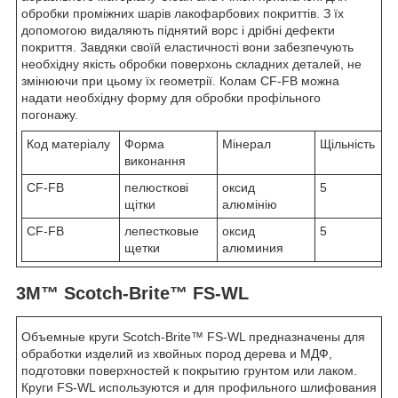
обробки проміжних шарів лакофарбових покриттів. З їх
допомогою видаляють піднятий ворс і дрібні дефекти
покриття. Завдяки своїй еластичності вони забезпечують
необхідну якість обробки поверхонь складних деталей, не
змінюючи при цьому їх геометрії. Колам CF-FB можна
надати необхідну форму для обробки профільного
погонажу.
Код матеріалу
Форма
Мінерал
Щільність
виконання
CF-FB
пелюсткові
оксид
5
щітки
алюмінію
CF-FB
лепестковые
оксид
5
щетки
алюминия
3M™ Scotch-Brite™ FS-WL
Объемные круги Scotch-Brite™ FS-WL предназначены для
обработки изделий из хвойных пород дерева и МДФ,
подготовки поверхностей к покрытию грунтом или лаком.
Круги FS-WL используются и для профильного шлифования