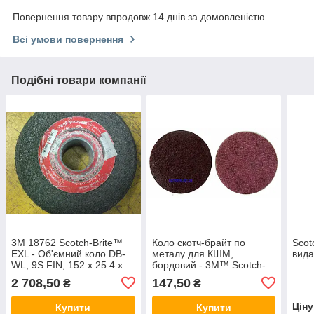
Повернення товару впродовж 14 днів за домовленістю
Всі умови повернення
Подібні товари компанії
3M 18762 Scotch-Brite™
Коло скотч-брайт по
Scot
EXL - Об'ємний коло DB-
металу для КШМ,
вида
WL, 9S FIN, 152 x 25.4 x
бордовий - 3М™ Scotch-
25.4 мм, темно-сірий
Brite SC-DH, A MED (P220)
2 708,50
147,50
₴
₴
Цін
Купити
Купити