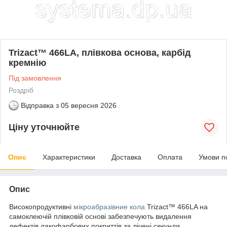
Trizact™ 466LA, плівкова основа, карбід
кремнію
Під замовлення
Роздріб
Відправка з
05 вересня 2026
Ціну уточнюйте
Опис
Характеристики
Доставка
Оплата
Умови п
Опис
Високопродуктивні
мікроабразівние кола
Trizact™ 466LA на
самоклеючій плівковій основі забезпечують видалення
дефектів лакофарбових покриттів за лічені секунди.