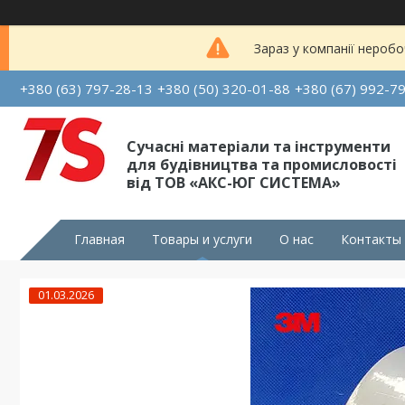
Зараз у компанії неробо
+380 (63) 797-28-13
+380 (50) 320-01-88
+380 (67) 992-7
Сучасні матеріали та інструменти
для будівництва та промисловості
від ТОВ «АКС-ЮГ СИСТЕМА»
Главная
Товары и услуги
О нас
Контакты
01.03.2026