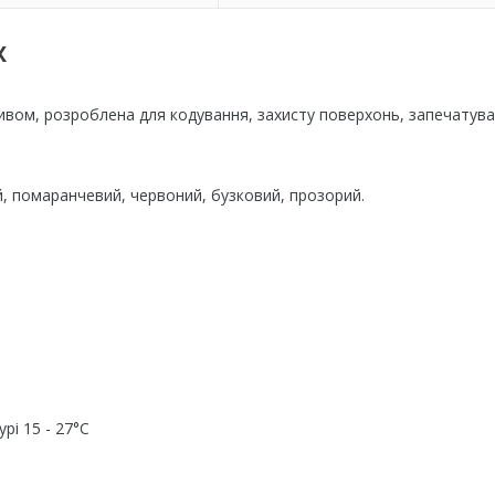
Х
зивом, розроблена для кодування, захисту поверхонь, запечатува
ий, помаранчевий, червоний, бузковий, прозорий.
рі 15 - 27°C