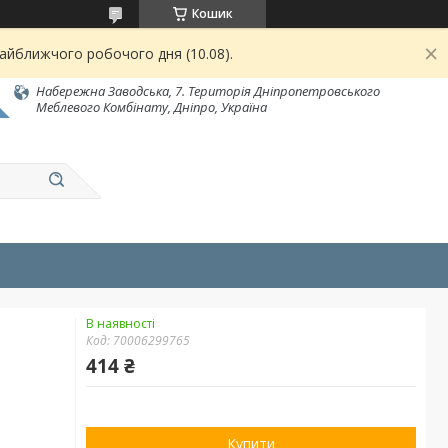
Кошик
найближчого робочого дня (10.08).
Набережна Заводська, 7. Територія Дніпропетровського
Меблевого Комбінату, Дніпро, Україна
В наявності
Код:
70006299765
414 ₴
Купити