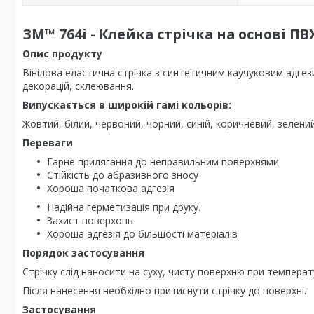
ЗМ™ 764i - Клейка стрічка на основі ПВ
Опис продукту
Вінілова еластична стрічка з синтетичним каучуковим адге
декорацій, склеювання.
Випускається в широкій гамі кольорів:
Жовтий, білий, червоний, чорний, синій, коричневий, зелен
Переваги
Гарне прилягання до неправильним поверхнями
Стійкість до абразивного зносу
Хороша початкова адгезія
Надійна герметизація при друку.
Захист поверхонь
Хороша адгезія до більшості матеріалів
Порядок застосування
Стрічку слід наносити на суху, чисту поверхню при температу
Після нанесення необхідно притиснути стрічку до поверхні.
Застосування