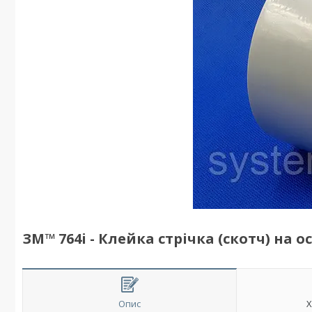
ЗМ™ 764i - Клейка стрічка (скотч) на ос
Опис
Х