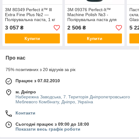
3М 80349 Perfect it™ lll
3М 09376 Perfect-It™
Паст
Extra Fine Plus №2 ―
Machine Polish №3 -
скла
Полірувальна паста, 1 кг
Полірувальна паста для
Glas
блиску, 1 кг
3 057
2 506
5 2
₴
₴
Купити
Купити
Про нас
75% позитивних з 20 відгуків за рік
Працює з 07.02.2010
м. Дніпро
Набережна Заводська, 7. Територія Дніпропетровського
Меблевого Комбінату, Дніпро, Україна
Контакти
Сьогодні працює з 09:00 до 18:00
Показати весь графік роботи