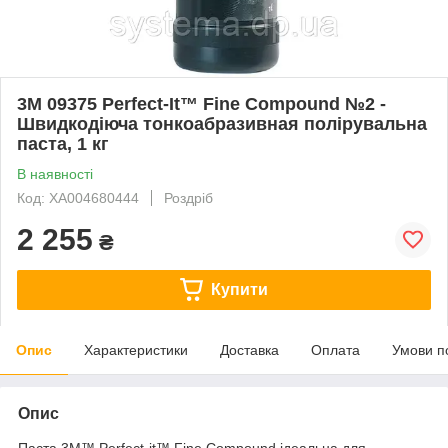
3М 09375 Perfect-It™ Fine Compound №2 -
Швидкодіюча тонкоабразивная полірувальна
паста, 1 кг
В наявності
Код: XA004680444
Роздріб
2 255
₴
Купити
Опис
Характеристики
Доставка
Оплата
Умови п
Опис
Паста 3M™ Perfect-it™ Fine Compound ідеальна для