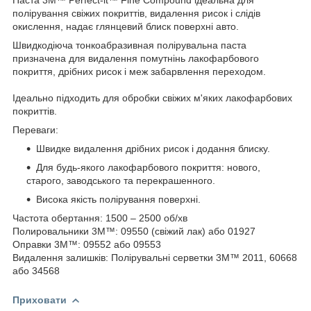
полірування свіжих покриттів, видалення рисок і слідів
окислення, надає глянцевий блиск поверхні авто.
Швидкодіюча тонкоабразивная полірувальна паста
призначена для видалення помутнінь лакофарбового
покриття, дрібних рисок і меж забарвлення переходом.
Ідеально підходить для обробки свіжих м'яких лакофарбових
покриттів.
Переваги:
Швидке видалення дрібних рисок і додання блиску.
Для будь-якого лакофарбового покриття: нового,
старого, заводського та перекрашенного.
Висока якість полірування поверхні.
Частота обертання: 1500 – 2500 об/хв
Полировальники 3М™: 09550 (свіжий лак) або 01927
Оправки 3М™: 09552 або 09553
Видалення залишків: Полірувальні серветки 3М™ 2011, 60668
або 34568
Приховати