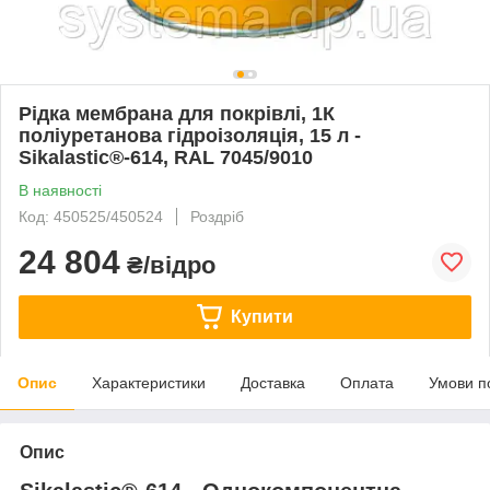
Рідка мембрана для покрівлі, 1К
поліуретанова гідроізоляція, 15 л -
Sikalastic®-614, RAL 7045/9010
В наявності
Код: 450525/450524
Роздріб
24 804
₴/відро
Купити
Опис
Характеристики
Доставка
Оплата
Умови п
Опис