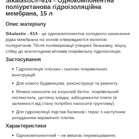
Sikalastic®-614 - Однокомпонентна
поліуретанова гідроізоляційна
мембрана, 15 л
Опис матеріалу
Sikalastic - 614
- це однокомпонентна холодного нанесення
рідка мембрана на основі отверждаются вологою
поліуретанів. Після полімеризації утворює безшовну, міцну,
стійку до всепогодним впливів покрівельну гідроізоляцію.
Застосування
Гідроізоляція плоских і скатних покрівельних
конструкцій.
Для нового будівництва, реконструкції та ремонту.
Можна наносити на існуючий бетон, покрівельний
геотекстиль, цегляну кладку, азбоцементні плити (в
залежності від стану потрібно наносити грунтовку).
Для гідроізоляції підстав балконів і терас з наступним
укладанням керамічної плитки.
Характеристики
Однокомпонентний – не вімагає перемішування,