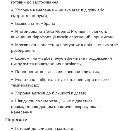
готовий до застосування;
Холодне нанесення – не вимагає підігріву або
відкритого полум'я;
Безшовна мембрана;
Итегрирована з Sika Reemat Premium – легкість
виконання гідроізоляції вузлів спряжений і примикань;
Можливість нанесення наступних шарів – не вимагає
розбирання;
Економічна – забезпечує ефективне продовження
циклу життя пошкоджених покрівель;
Паропроникна – дозволяє основи «дихати»;
Еластична – зберігає гнучкість навіть при низьких
температурах;
Хороша адгезія до більшості підстав;
Швидкість полімеризації – не піддається
пошкодженню дощем практично відразу після
нанесення
Переваги
Готовий до вживання матеріал.