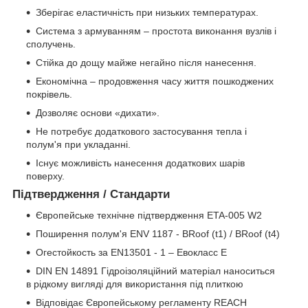
Зберігає еластичність при низьких температурах.
Система з армуванням – простота виконання вузлів і
сполучень.
Стійка до дощу майже негайно після нанесення.
Економічна – продовження часу життя пошкоджених
покрівель.
Дозволяє основи «дихати».
Не потребує додаткового застосування тепла і
полум'я при укладанні.
Існує можливість нанесення додаткових шарів
поверху.
Підтвердження / Стандарти
Європейське технічне підтвердження ETA-005 W2
Поширення полум'я ENV 1187 - BRoof (t1) / BRoof (t4)
Огестойкость за EN13501 - 1 – Евокласс E
DIN EN 14891 Гідроізоляційний матеріал наноситься
в рідкому вигляді для використання під плиткою
Відповідає Європейському регламенту REACH