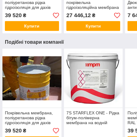
поліуретанова рідка
покрівельна
Дво
гідроізоляція для дахів
гідроізоляційна мембрана
анти
RAL 7045, 20,7 кг -
з високою долговечн.,
для 
39 520
27 446,12
7 6
₴
₴
Sikalastic®-618
стійка до УФ, 21,3 кг
сіт. 
Купити
Купити
Подібні товари компанії
Покрівельна мембрана,
7S STARFLEX ONE - Рідка
Полі
поліуретанова рідка
бітум-полімерна
мемб
гідроізоляція для дахів
мембрана на водній
RAL 
RAL 7045, 20,7 кг -
основі для покрівлі,
Sika
39 520
39 
₴
Sikalastic®-618
чорний 20 кг