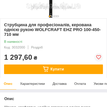
Струбцина для професіоналів, керована
однією рукою WOLFCRAFT EHZ PRO 100-450-
710 мм
В наявності
Код: 3032000
Роздріб
1 297,60
₴
Купити
Опис
Характеристики
Доставка
Оплата
Умови п
Опис
Швидке, комфортне, надійне затискання однією рукою.