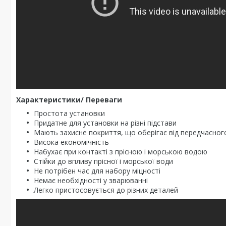
Характеристики/ Переваги
Простота установки
Придатне для установки на різні підстави
Мають захисне покриття, що оберігає від передчасног
Висока економічність
Набухає при контакті з прісною і морською водою
Стійки до впливу прісної і морської води
Не потрібен час для набору міцності
Немає необхідності у зварюванні
Легко пристосовується до різних деталей