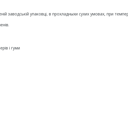
еній заводській упаковці, в прохладныхи сухих умовах, при темпе
енів.
рів і гуми