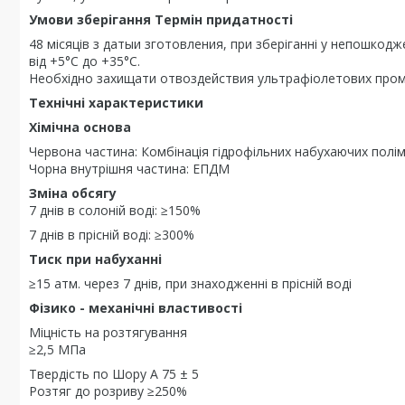
Умови зберігання Термін придатності
48 місяців з датыи зготовления, при зберіганні у непошкодж
від +5°С до +35°С.
Необхідно захищати отвоздействия ультрафіолетових пром
Технічні характеристики
Хімічна основа
Червона частина: Комбінація гідрофільних набухаючих поліме
Чорна внутрішня частина: ЕПДМ
Зміна обсягу
7 днів в солоній воді: ≥150%
7 днів в прісній воді: ≥300%
Тиск при набуханні
≥15 атм. через 7 днів, при знаходженні в прісній воді
Фізико - механічні властивості
Міцність на розтягування
≥2,5 МПа
Твердість по Шору А 75 ± 5
Розтяг до розриву ≥250%