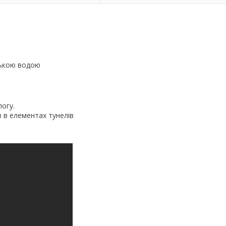
рською водою
логу.
в в елементах тунелів