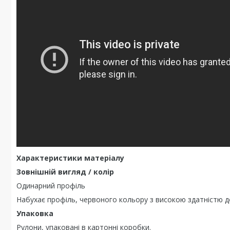
Характеристики матеріалу
Зовнішній вигляд / колір
Одинарний профіль
Набухає профіль, червоного кольору з високою здатністю 
Упаковка
Рулони, упаковані в картонні коробки.