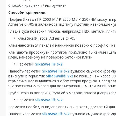
Способи кріплення / інструменти
Способи кріплення.
Профілі SikaSwell Р-2003 М / Р-2005 М / Р-2507НМ можуть
Adhesive C-705 в залежності від типу підстави навколишніх у
Гладка суха поверхня плоска, наприклад: ПВХ, метали, плити 
Клей Sika® Trocal Adhesive C-705
Клей наноситься пензлем нанижнюю поверхню профілю і на
Клеї дають просохнути протягом приблизно 15 хвилин і щіл
клею, нанесеному на поверхню бетонної плити.
Герметик
SikaSwell® S-2
Нанесіть герметик
SikaSwell® S-2
вузькою смужкою (розмір 
втиснути в герметик
SikaSwell® S-2
не пізніше, ніж через 3
герметика має выдавиться з обох сторін профілю. Перед за
S-2 протягом 2-3часов для полімеризації. См. технічний опи
Груба нерівна поверхня, суха або матово-волога (наприклад
Герметик
SikaSwell® S-2
Герметик необхідно видавлювати в кількості, достатній для
Нанесіть герметик
SikaSwell® S-2
вузькою смужкою (розмір 