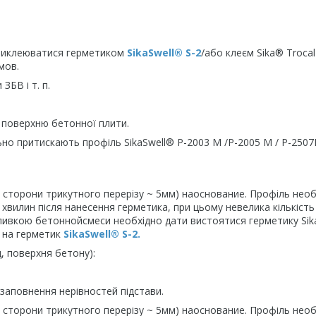
 приклеюватися герметиком
SikaSwell® S-2
/або клеєм Sika® Trocal
мов.
ЗБВ і т. п.
 поверхню бетонної плити.
ьно притискають профіль SikaSwell® Р-2003 М /Р-2005 М / Р-250
сторони трикутного перерізу ~ 5мм) наоснование. Профіль необ
0 хвилин після нанесення герметика, при цьому невелика кількість
ливкою бетоннойсмеси необхідно дати вистоятися герметику Sik
с на герметик
SikaSwell® S-2.
, поверхня бетону):
 заповнення нерівностей підстави.
сторони трикутного перерізу ~ 5мм) наоснование. Профіль необ