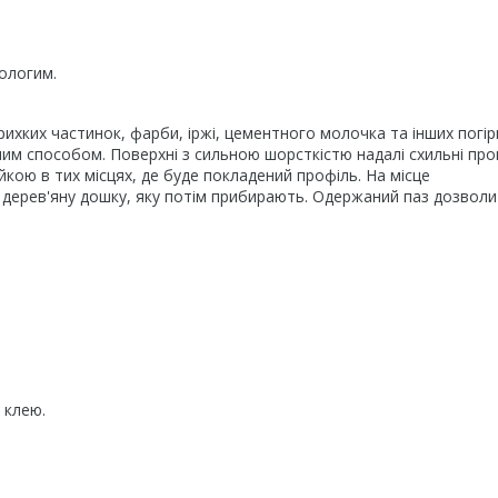
ологим.
ихких частинок, фарби, іржі, цементного молочка та інших погі
им способом. Поверхні з сильною шорсткістю надалі схильні про
кою в тих місцях, де буде покладений профіль. На місце
 дерев'яну дошку, яку потім прибирають. Одержаний паз дозвол
 клею.