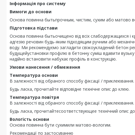
Інформація про систему
Вимоги до основи
Основа повинна бытьпрочным, чистим, сухим або матово в
Підготовка підстави
Основа повинна бытьочищено від всіх слабодержащихся і кр
адгезію речовин будь-яким підходящим ручним або механічн
воду. Ми рекомендуємо загладити свіжоукладений бетон рей
будущейустановки профілю в бетонну суміш вдавити вузьку
надійно встановити набухає профіль в конструкцію.
Умови нанесення / обмеження
Температура основи
В залежності від обраного способу фіксації / приклеювання.
Будь ласка, прочитайте відповідне технічне опис до клею.
Температура повітря
В залежності від обраного способу фіксації / приклеювання.
Будь ласка, прочитайтесоответствующее технічний опис до
Вологість основи
Основа повинна бути сухимили матово-вологим.
Рекомендації по застосуванню