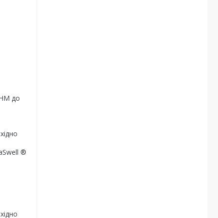
7НМ до
хідно
aSwell ®
хідно