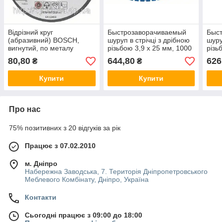
Відрізний круг
Быстрозаворачиваемый
Быс
(абразивний) BOSCH,
шуруп в стрічці з дрібною
шуру
вигнутий, по металу
різьбою 3,9 x 25 мм, 1000
різь
230х22,23х1,9 мм. СУПЕР
шт.
1000
80,80
644,80
626
₴
₴
ЦІНА від 25 і 100 шт.!!!
Купити
Купити
Про нас
75% позитивних з 20 відгуків за рік
Працює з 07.02.2010
м. Дніпро
Набережна Заводська, 7. Територія Дніпропетровського
Меблевого Комбінату, Дніпро, Україна
Контакти
Сьогодні працює з 09:00 до 18:00