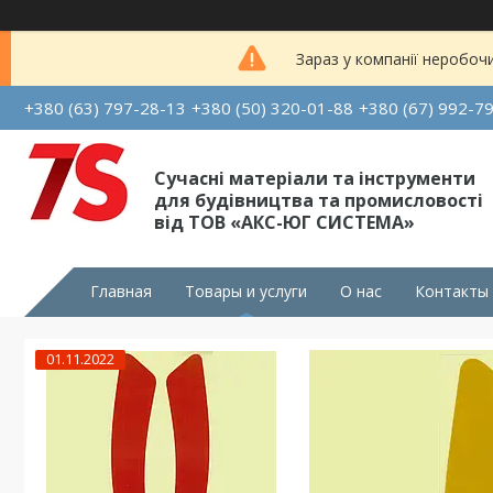
Зараз у компанії неробоч
+380 (63) 797-28-13
+380 (50) 320-01-88
+380 (67) 992-7
Сучасні матеріали та інструменти
для будівництва та промисловості
від ТОВ «АКС-ЮГ СИСТЕМА»
Главная
Товары и услуги
О нас
Контакты
01.11.2022