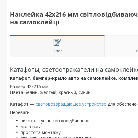
Наклейка 42х216 мм світловідбиваюч
на самоклейці
Опис
Х
Катафоты, светоотражатели на самоклейке,
Катафот, бампер-крыло авто на самоклейке, комплект
Размер 42х216 мм.
Цвета белый, желтый, красный, синий.
Катафот —
световозвращающее устройство
для обеспечен
Переваги
висока ступінь світловідбивання
мала вага
простота монтажу