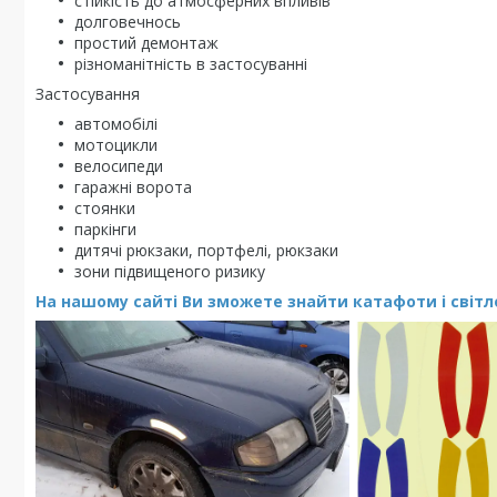
стійкість до атмосферних впливів
долговечнось
простий демонтаж
різноманітність в застосуванні
Застосування
автомобілі
мотоцикли
велосипеди
гаражні ворота
стоянки
паркінги
дитячі рюкзаки, портфелі, рюкзаки
зони підвищеного ризику
На нашому сайті Ви зможете знайти катафоти і світлов