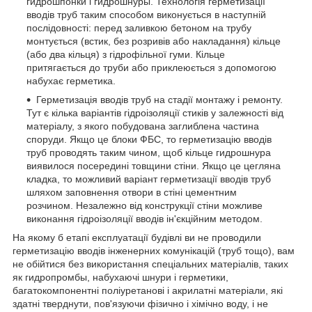
гидрошпонки і гидрошнуры. Технологія герметизації
вводів труб таким способом виконується в наступній
послідовності: перед заливкою бетоном на трубу
монтується (встик, без розривів або накладання) кільце
(або два кільця) з гідрофільної гуми. Кільце
притягається до труби або приклеюється з допомогою
набухає герметика.
Герметизація вводів труб на стадії монтажу і ремонту.
Тут є кілька варіантів гідроізоляції стиків у залежності від
матеріалу, з якого побудована заглиблена частина
споруди. Якщо це блоки ФБС, то герметизацію вводів
труб проводять таким чином, щоб кільце гидрошнура
виявилося посередині товщини стіни. Якщо це цегляна
кладка, то можливий варіант герметизації вводів труб
шляхом заповнення отвори в стіні цементним
розчином. Незалежно від конструкції стіни можливе
виконання гідроізоляції вводів ін'єкційним методом.
На якому б етапі експлуатації будівлі ви не проводили
герметизацію вводів інженерних комунікацій (труб тощо), вам
не обійтися без використання спеціальних матеріалів, таких
як гидропромбы, набухаючі шнури і герметики,
багатокомпонентні поліуретанові і акрилатні матеріали, які
здатні тверднути, пов'язуючи фізично і хімічно воду, і не