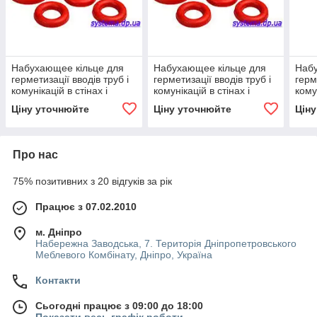
Набухающее кільце для
Набухающее кільце для
Набу
герметизації вводів труб і
герметизації вводів труб і
герм
комунікацій в стінах і
комунікацій в стінах і
кому
плитах перекриттів 36х22
плитах перекриттів 48х35
плит
Ціну уточнюйте
Ціну уточнюйте
Цін
мм
мм
мм
Про нас
75% позитивних з 20 відгуків за рік
Працює з 07.02.2010
м. Дніпро
Набережна Заводська, 7. Територія Дніпропетровського
Меблевого Комбінату, Дніпро, Україна
Контакти
Сьогодні працює з 09:00 до 18:00
Показати весь графік роботи