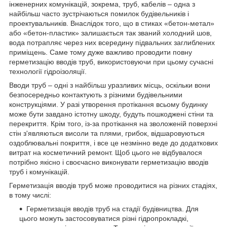
інженерних комунікацій, зокрема, труб, кабелів – одна з
найбільш часто зустрічаються помилок будівельників і
проектувальників. Внаслідок того, що в стиках «бетон-метал»
або «бетон-пластик» залишається так званий холодний шов,
вода потрапляє через них всередину підвальних заглиблених
приміщень. Саме тому дуже важливо проводити повну
герметизацію вводів труб, використовуючи при цьому сучасні
технології гідроізоляції.
Вводи труб – одні з найбільш уразливих місць, оскільки вони
безпосередньо контактують з різними будівельними
конструкціями. У разі утворення протікання всьому будинку
може бути завдано істотну шкоду, будуть пошкоджені стіни та
перекриття. Крім того, із-за протікання на зволоженій поверхні
стін з'являються висоли та плями, грибок, відшаровуються
оздоблювальні покриття, і все це незмінно веде до додаткових
витрат на косметичний ремонт. Щоб цього не відбувалося
потрібно якісно і своєчасно виконувати герметизацію вводів
труб і комунікацій.
Герметизація вводів труб може проводитися на різних стадіях,
в тому числі:
Герметизація вводів труб на стадії будівництва. Для
цього можуть застосовуватися різні гідропрокладкі,