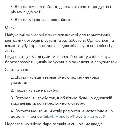
Висока хімічна стійкість до впливів нафтопродуктів і
різних видів олій;
Висока міцність і зносостійкість.
Опис
Набухаючі
полімерні кільця
призначені для герметизації
монтажних отворів в бетоні та залізобетоні. Одягається на
кільце трубу і при контакті з водою збільшується в обсязі до
400%.
Відсутність у складі гуми включень бентоніту забезпечує
багаторазовість циклів набухання з початковим результатом.
Застосування
Дістати кільце з герметичною поліетиленової
упаковки;
Надіти кільце на трубу;
Встановити трубу так, щоб кільце було на однаковій
відстані від краю технологічного отвору;
Закрити монтажний отвір ремонтним матеріалом на
цементній основі
Sika® MonoTop®
або
SikaGrout®
.
Недостатньо якісна гідроізоляція місць різних вводів