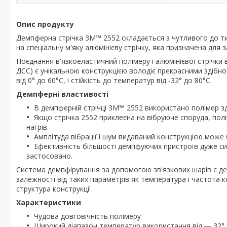
Опис продукту
Демпферна стрічка 3M™ 2552 складається з чутливого до ти
на спеціальну м'яку алюмінієву стрічку, яка призначена для
Поєднання в'язкоеластичний полімеру і алюмінієвої стрічки 
ДСС) є унікальною конструкцією володіє прекрасними здібно
від 0° до 60°C, і стійкість до температур від -32° до 80°C.
Демпферні властивості
В демпферній стрічці 3M™ 2552 використано полімер зда
Якщо стрічка 2552 приклеєна на вібруюче споруда, пол
нагрів.
Амплітуда вібрації і шум видаваний конструкцією може
Ефективність більшості демпфуючих пристроїв дуже сил
застосовано.
Система демпфірування за допомогою зв'язкових шарів є д
залежності від таких параметрів як температура і частота 
структура конструкції.
Характеристики
Чудова довговічність полімеру
Широкий діапазон температур використання від ― 32° 