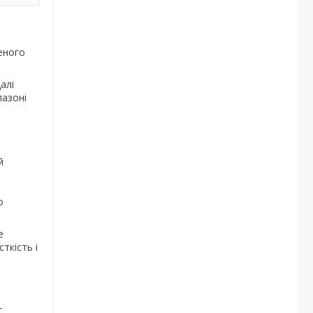
еного
алі
пазоні
й
о
е
ткість і
.