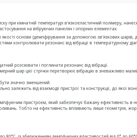
ску при кімнатній температурі в'язкоеластичний полімеру, нанес
 застосування на вібруючих панелях і опорних елементах.
в якості основи (демпфірування за допомогою зв'язкових шарів, д
стями контролювати резонанс від вібрації в температурному діа
тний розсіювати і поглинати резонанс від вібрації.
імерний шар цієї стрічки перетворює вібрацію в зневажливо мали
 бути значно зменшений.
ьно залежить від взаємодії пристрої та конструкції, до якої вон
емпфуючим пристроєм, який забезпечує бажану ефективність в н
коливань. Тобто на ефективність впливають лише геометрія, жорс
до 80°C, із збереженням демпфуючих властивостей від 0° до 60°C