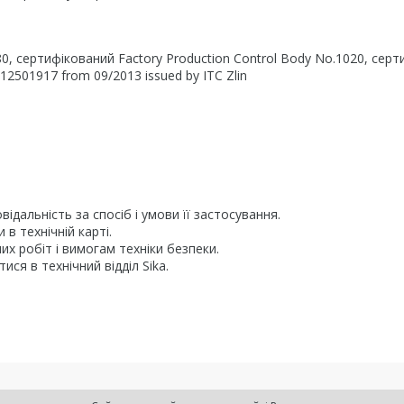
80, сертифікований Factory Production Control Body No.1020, серт
412501917 from 09/2013 issued by ITC Zlin
відальність за спосіб і умови її застосування.
в технічній карті.
х робіт і вимогам техніки безпеки.
ся в технічний відділ Sika.