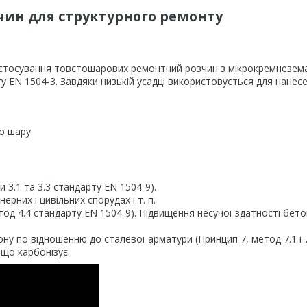
чин для структурного ремонту
стосування товстошарових ремонтний розчин з мікрокремнезем
 EN 1504-3. Завдяки низькій усадці використовується для нанес
о шару.
 3.1 та 3.3 стандарту EN 1504-9).
рних і цивільних спорудах і т. п.
од 4.4 стандарту EN 1504-9). Підвищення несучої здатності бет
у по відношенню до сталевої арматури (Принцип 7, метод 7.1 і 
 що карбонізує.