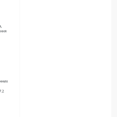
а,
ення
онних
7.2