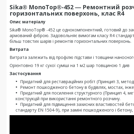
Sika® MonoTop®-452 ― Ремонтний роз
горизонтальних поверхонь, клас R4
Опис матеріалу
Sika® MonoTop® -452 це однокомпонентний, готовий до за
армований фіброю. Задовольняє вимогам класу R4 стандарту
більш товстих шарів і ремонтів горизонтальних поверхонь.
Витрата
Витрата залежить від профілю підстави і товщини наносног
Орієнтовно 19 кг сухої суміші на 1 м2 шар товщиною 1 див
Застосування
Придатний для реставраційних робіт (Принцип 3, методи
Ремонт пошкодженого бетону в будівлях, мостах, інжене
Придатний для посилення структурного (Принцип 4, мет
конструкцій при використанні ремонтного розчину.
Придатний для підвищення захисних властивостей бетон
стандарту EN 1504-9), при заміні пошкодженого і бетону,