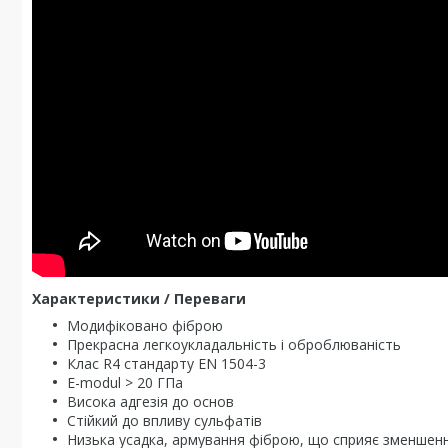
Характеристики / Переваги
Модифіковано фіброю
Прекрасна легкоукладальність і оброблюваність
Клас R4 стандарту EN 1504-3
E-modul > 20 ГПа
Висока адгезія до основ
Стійкий до впливу сульфатів
Низька усадка, армування фіброю, що сприяє зменше