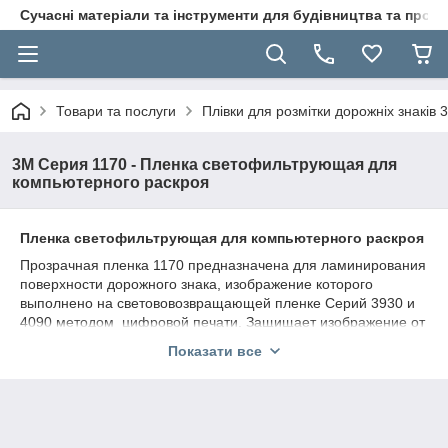
Сучасні матеріали та інструменти для будівництва та пр
Товари та послуги
Плівки для розмітки дорожніх знаків
3M Серия 1170 - Пленка светофильтрующая для
компьютерного раскроя
Пленка светофильтрующая для компьютерного раскроя
Прозрачная пленка 1170 предназначена для ламинирования
поверхности дорожного знака, изображение которого
выполнено на светововозвращающей пленке Серий 3930 и
4090 методом цифровой печати. Защищает изображение от
воздействия ультрафиолетовых лучей и от механических
Показати все
повреждений, например, при мойке знака.
Обеспечивает долговечность изображения в течение
гарантийного срока службы пленок серий 3930 и 4090, т.е. 10
и 12 лет соответственно.