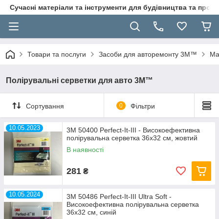
Сучасні матеріали та інструменти для будівництва та пр
Товари та послуги
Засоби для авторемонту 3M™
Ма
Полірувальні серветки для авто 3M™
Сортування
0
Фільтри
10.05.2023
3M 50400 Perfect-It-III - Високоефективна
полірувальна серветка 36х32 см, жовтий
В наявності
281
₴
10.05.2024
3M 50486 Perfect-It-III Ultra Soft -
Високоефективна полірувальна серветка
36х32 см, синій