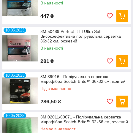
В наявності
447
₴
10.05.2023
3M 50489 Perfect-It-III Ultra Soft -
Високоефективна полірувальна серветка
36х32 см, рожевий
В наявності
281
₴
10.05.2023
3M 39016 - Полірувальна серветка
мікрофібра Scotch-Brite™ 36х32 см, жовтий
Під замовлення
286,50
₴
10.05.2023
3M 02011/60671 - Полірувальна серветка
мікрофібра Scotch-Brite™ 32х36 см, зелений
Немає в наявності