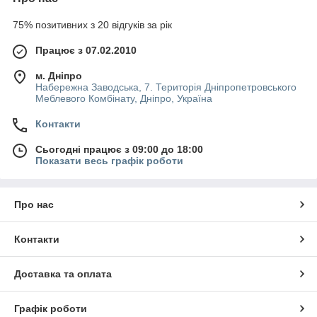
срібни
CS505
й
75% позитивних з 20 відгуків за рік
0
чорний
CB505
Працює з 07.02.2010
0
CS755
м. Дніпро
0
Набережна Заводська, 7. Територія Дніпропетровського
CB755
Меблевого Комбінату, Дніпро, Україна
0
CS100
Контакти
50
CB100
Сьогодні працює з 09:00 до 18:00
50
Показати весь графік роботи
Про нас
Контакти
Доставка та оплата
Графік роботи