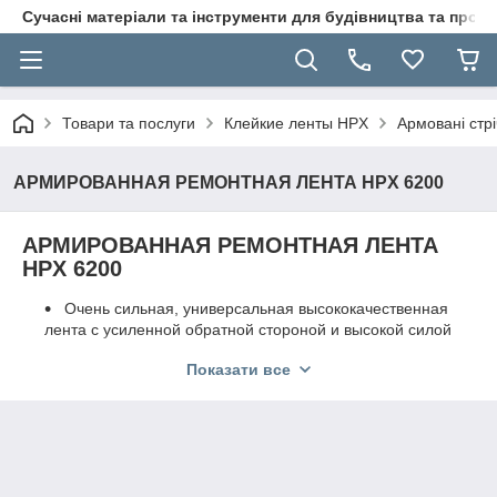
Сучасні матеріали та інструменти для будівництва та пр
Товари та послуги
Клейкие ленты HPX
Армовані стр
АРМИРОВАННАЯ РЕМОНТНАЯ ЛЕНТА HPX 6200
АРМИРОВАННАЯ РЕМОНТНАЯ ЛЕНТА
HPX 6200
Очень сильная, универсальная высококачественная
лента с усиленной обратной стороной и высокой силой
адгезии
Показати все
Подходит для соединения и ремонта труб, садовых
шлангов и т.д.
Легко разрывается, водонепроницаема
Для внутренних и наружных работ