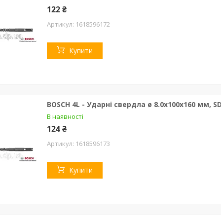
122 ₴
1618596172
Купити
BOSCH 4L - Ударні свердла ø 8.0х100х160 мм, SD
В наявності
124 ₴
1618596173
Купити