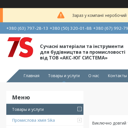
Зараз у компанії неробочий
+380 (63) 797-28-13
+380 (50) 320-01-88
+380 (67) 992-7
Сучасні матеріали та інструменти
для будівництва та промисловості
від ТОВ «АКС-ЮГ СИСТЕМА»
Главная
Товары и услуги
О нас
Контакты
Товары и услуги
Промислова хімія Sika
Виключно довгий т