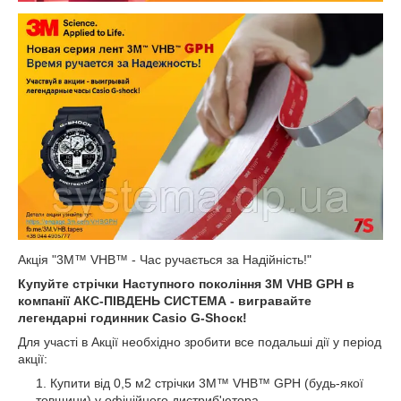
Акція "3M™ VHB™ - Час ручається за Надійність!"
Купуйте стрічки Наступного покоління 3M VHB GPH в
компанії АКС-ПІВДЕНЬ СИСТЕМА - вигравайте
легендарні годинник Casio G-Ѕһоск!
Для участі в Акції необхідно зробити все подальші дії у період
акції:
Купити від 0,5 м
2
стрічки 3M™ VHB™ GPH (будь-якої
товщини) у офіційного дистриб'ютора.