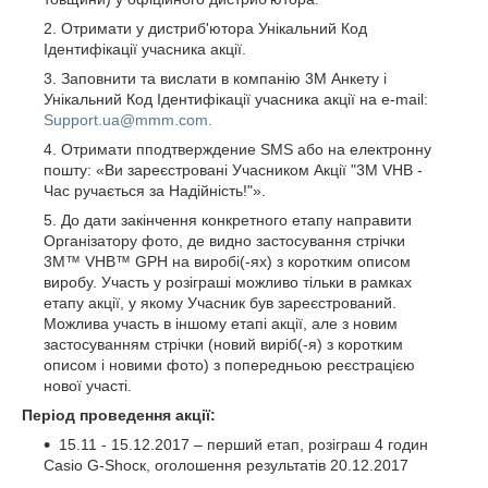
Отримати у дистриб'ютора Унікальний Код
Ідентифікації учасника акції.
Заповнити та вислати в компанію 3М Анкету і
Унікальний Код Ідентифікації учасника акції на е-mail:
Support.ua@mmm.com.
Отримати пподтверждение SMS або на електронну
пошту: «Ви зареєстровані Учасником Акції "3М VHB -
Час ручається за Надійність!"».
До дати закінчення конкретного етапу направити
Організатору фото, де видно застосування стрічки
3M™ VHB™ GPH на виробі(-ях) з коротким описом
виробу. Участь у розіграші можливо тільки в рамках
етапу акції, у якому Учасник був зареєстрований.
Можлива участь в іншому етапі акції, але з новим
застосуванням стрічки (новий виріб(-я) з коротким
описом і новими фото) з попередньою реєстрацією
нової участі.
Період проведення акції:
15.11 - 15.12.2017 – перший етап, розіграш 4 годин
Casio G-Ѕһоск, оголошення результатів 20.12.2017